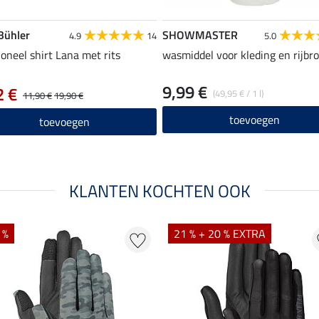
 Bühler
SHOWMASTER
4.9
14
5.0
ioneel shirt Lana met rits
wasmiddel voor kleding en rijbr
9,99 €
2 €
(49,95 € / 1 l)
11,90 €
19,90 €
toevoegen
toevoegen
KLANTEN KOCHTEN OOK
 %
21 % + 20 % EXTRA