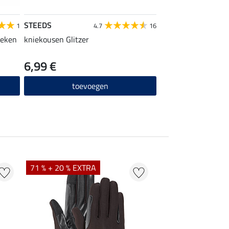
STEEDS
1
4.7
16
oeken
kniekousen Glitzer
6,99 €
toevoegen
71 % + 20 % EXTRA