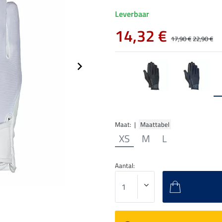
Leverbaar
14,32 €
17,90 €
22,90 €
Maat: |
Maattabel
XS
M
L
Aantal: