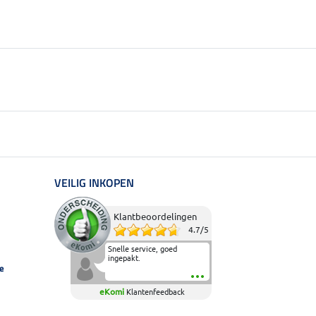
VEILIG INKOPEN
Klantbeoordelingen
4.7
/
5
Snelle service, goed
ingepakt.
e
eKomi
Klantenfeedback