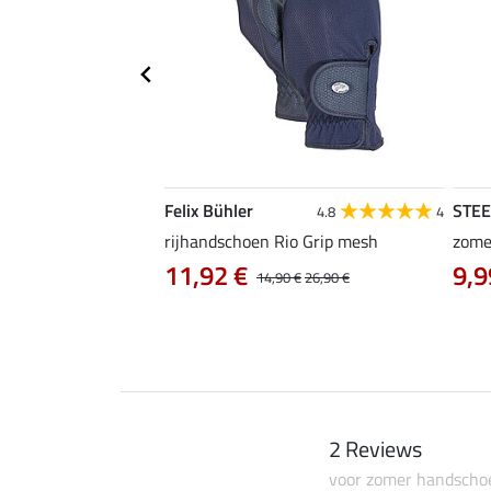
Felix Bühler
STE
4.8
4
4.8
4
en Magic Crystals
rijhandschoen Rio Grip mesh
zome
11,92 €
9,9
14,90 €
26,90 €
2 Reviews
voor zomer handscho