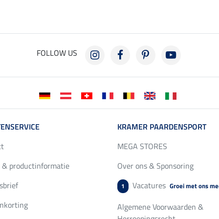
FOLLOW US
ENSERVICE
KRAMER PAARDENSPORT
ct
MEGA STORES
 & productinformatie
Over ons & Sponsoring
brief
Vacatures
Groei met ons me
1
nkorting
Algemene Voorwaarden &
Herroepingsrecht