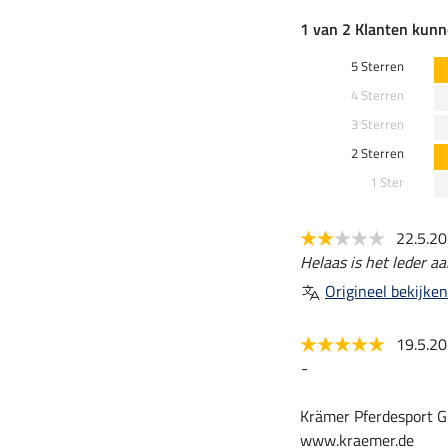
1 van 2 Klanten kunn
5 Sterren
4 Sterren
3 Sterren
2 Sterren
1 Ster
22.5.2
Helaas is het leder a
Origineel bekijken
19.5.2
-
Krämer Pferdesport G
www.kraemer.de