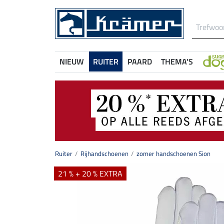
NIEUW
RUITER
PAARD
THEMA'S
Ruiter
Rijhandschoenen
zomer handschoenen Sion
21 % + 20 % EXTRA