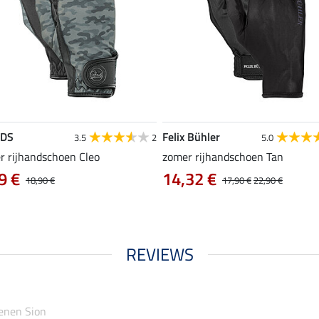
EDS
Felix Bühler
3.5
2
5.0
r rijhandschoen Cleo
zomer rijhandschoen Tan
9 €
14,32 €
18,90 €
17,90 €
22,90 €
REVIEWS
enen Sion