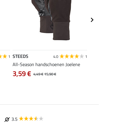
STEEDS
STEEDS
1
4.0
1
All-Season handschoenen Joelene
kids handschoenen M
3,99 €
3,59 €
4,49 €
15,90 €
3.5