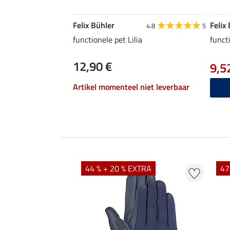
Felix Bühler
Felix
4.8
5
functionele pet Lilia
funct
12,90 €
9,5
Artikel momenteel niet leverbaar
44 % + 20 % EXTRA
47