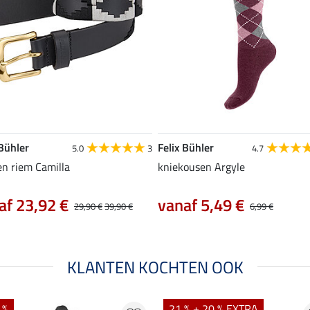
 Bühler
Felix Bühler
5.0
3
4.7
en riem Camilla
kniekousen Argyle
af 23,92 €
vanaf 5,49 €
29,90 €
39,90 €
6,99 €
KLANTEN KOCHTEN OOK
 %
21 % + 20 % EXTRA