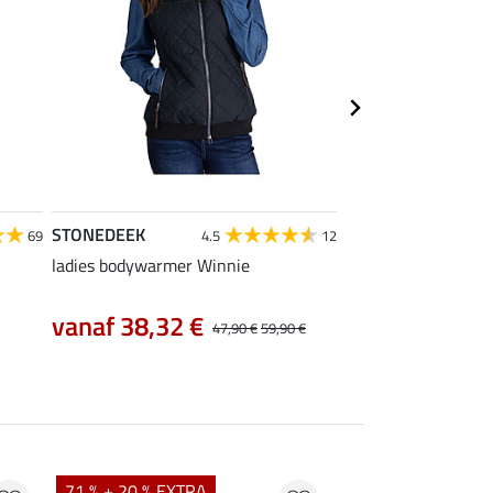
STONEDEEK
SHOWMASTER
69
4.5
12
ladies bodywarmer Winnie
zweep Precise
6,99 €
vanaf 38,32 €
47,90 €
59,90 €
71 % + 20 % EXTRA