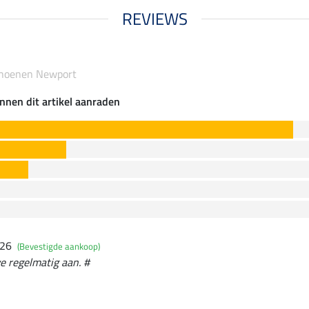
REVIEWS
choenen Newport
nnen dit artikel aanraden
026
(Bevestigde aankoop)
we regelmatig aan. #