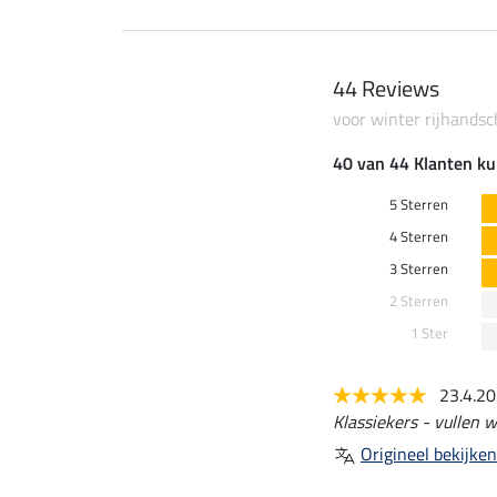
44 Reviews
voor winter rijhands
40 van 44 Klanten ku
5 Sterren
4 Sterren
3 Sterren
2 Sterren
1 Ster
23.4.2
Klassiekers - vullen 
Origineel bekijken