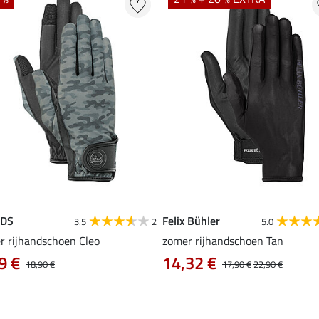
EDS
Felix Bühler
3.5
2
5.0
r rijhandschoen Cleo
zomer rijhandschoen Tan
9 €
14,32 €
18,90 €
17,90 €
22,90 €