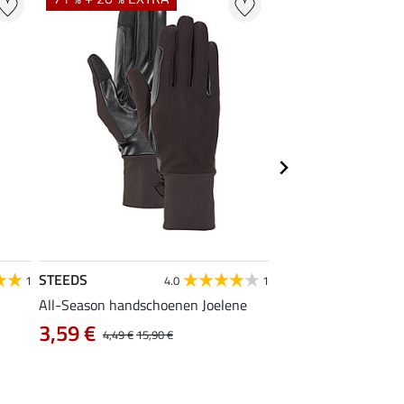
STEEDS
STEEDS
1
4.0
1
All-Season handschoenen Joelene
kids handschoenen M
3,99 €
3,59 €
4,49 €
15,90 €