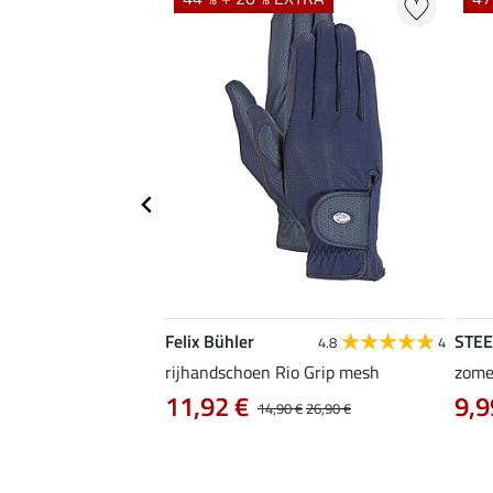
Felix Bühler
STE
4.8
4
4.8
4
en Magic Crystals
rijhandschoen Rio Grip mesh
zome
11,92 €
9,9
14,90 €
26,90 €