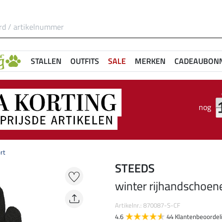
STALLEN
OUTFITS
SALE
MERKEN
CADEAUBON
nog
rt
STEEDS
winter rijhandschoe
Artikelnr.: 870087-S-CF
4.6
44 Klantenbeoordel