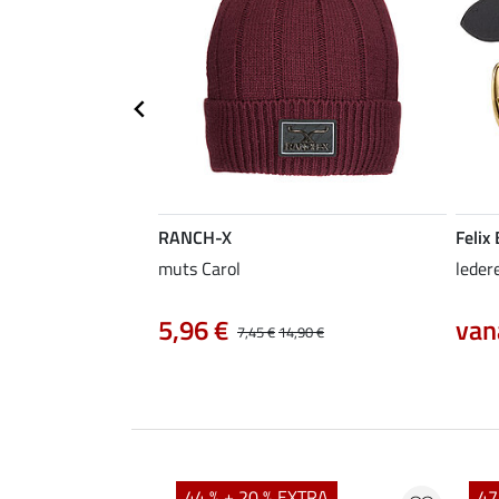
RANCH-X
Felix
muts Carol
leder
5,96 €
van
7,45 €
14,90 €
44 % + 20 % EXTRA
47