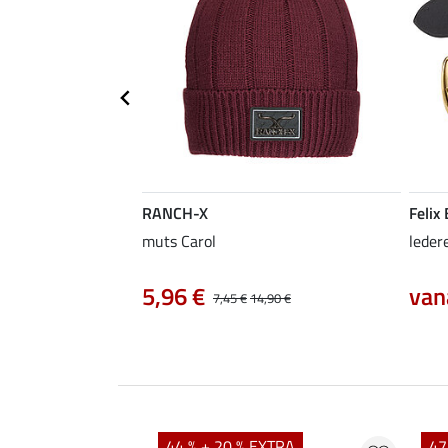
RANCH-X
Felix
muts Carol
leder
5,96 €
van
7,45 €
14,90 €
44 % + 20 % EXTRA
47