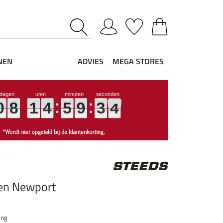
NEN
ADVIES
MEGA STORES
0
0
0
0
8
8
8
8
1
1
1
1
4
4
4
4
5
5
5
5
9
9
9
9
3
3
3
3
2
3
2
3
nen Newport
ing