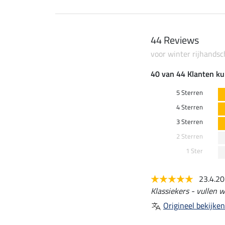
44 Reviews
voor winter rijhands
40 van 44 Klanten ku
5 Sterren
4 Sterren
3 Sterren
2 Sterren
1 Ster
23.4.2
Klassiekers - vullen 
Origineel bekijken