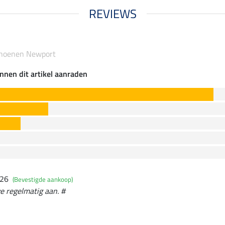
REVIEWS
choenen Newport
nnen dit artikel aanraden
026
(Bevestigde aankoop)
we regelmatig aan. #