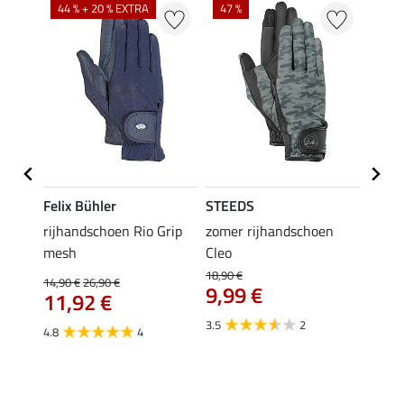
44 % + 20 % EXTRA
47 %
21 %
Felix Bühler
STEEDS
Felix
rijhandschoen Rio Grip
zomer rijhandschoen
zomer
mesh
Cleo
17,90 
14,
18,90 €
14,90 €
26,90 €
9,99 €
11,92 €
5.0
3.5
2
4.8
4