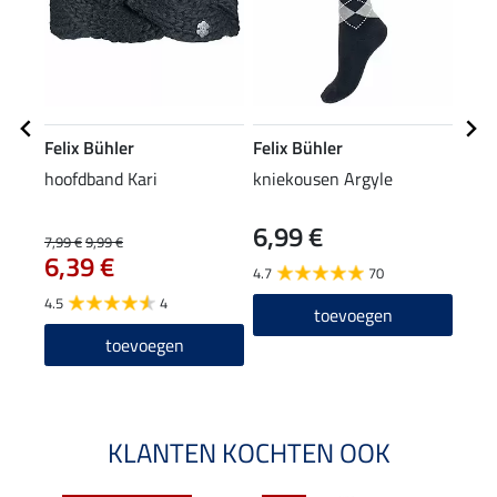
Felix Bühler
Felix Bühler
STO
hoofdband Kari
kniekousen Argyle
ladi
6,99 €
59
7,99 €
9,99 €
6,39 €
4.7
70
4.5
4.5
4
toevoegen
toevoegen
KLANTEN KOCHTEN OOK