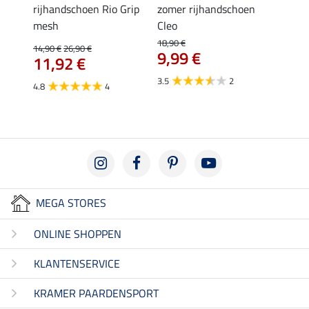
rijhandschoen Rio Grip
zomer rijhandschoen
zomer
mesh
Cleo
17,90 
14,
18,90 €
14,90 €
26,90 €
9,99 €
11,92 €
5.0
3.5
2
4.8
4
MEGA STORES
ONLINE SHOPPEN
KLANTENSERVICE
KRAMER PAARDENSPORT