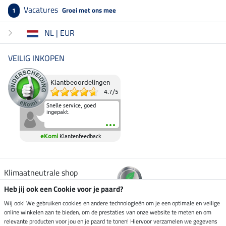
Vacatures
Groei met ons mee
1
NL | EUR
VEILIG INKOPEN
Klantbeoordelingen
4.7
/
5
Snelle service, goed
ingepakt.
eKomi
Klantenfeedback
Klimaatneutrale shop
Heb jij ook een Cookie voor je paard?
Verzending per
Wij ook! We gebruiken cookies en andere technologieën om je een optimale en veilige
online winkelen aan te bieden, om de prestaties van onze website te meten en om
relevante producten voor jou en je paard te tonen! Hiervoor verzamelen we gegevens