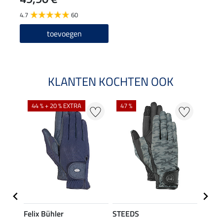
4.7
60
toevoegen
KLANTEN KOCHTEN OOK
44 % + 20 % EXTRA
47 %
21 %
Felix Bühler
STEEDS
Felix