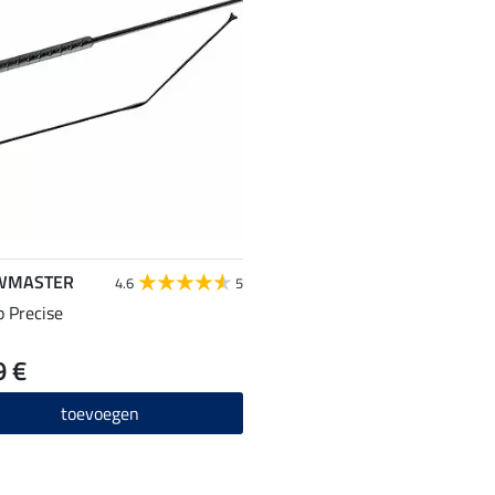
WMASTER
4.6
5
 Precise
9 €
toevoegen