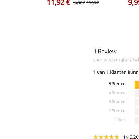
11,92 €
9,9
14,90 €
26,90 €
1 Review
voor winter rijhands
1 van 1 Klanten kunn
5 Sterren
4 Sterren
3 Sterren
2 Sterren
1 Ster
14.5.2