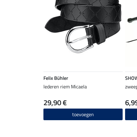
Felix Bühler
SHO
lederen riem Micaela
zweep
29,90 €
6,9
toevoegen