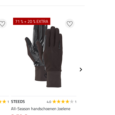
71 % + 20 % EXTRA
STEEDS
STEEDS
1
4.0
1
All-Season handschoenen Joelene
kids handschoenen M