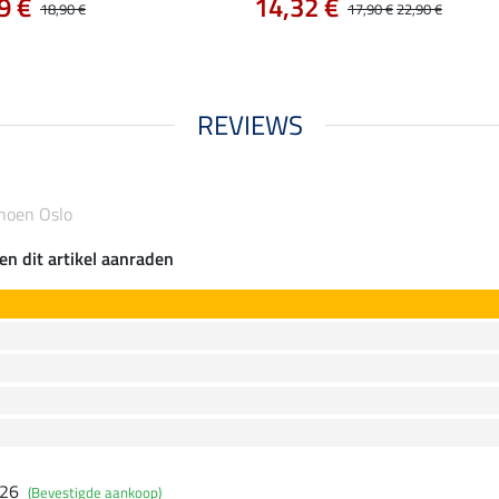
9 €
14,32 €
18,90 €
17,90 €
22,90 €
REVIEWS
choen Oslo
en dit artikel aanraden
026
(Bevestigde aankoop)