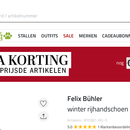
STALLEN
OUTFITS
SALE
MERKEN
CADEAUBON
nog
Felix Bühler
winter rijhandschoen
Artikelnr.: 870387-XXL-S
5.0
1 Klantenbeoordeli