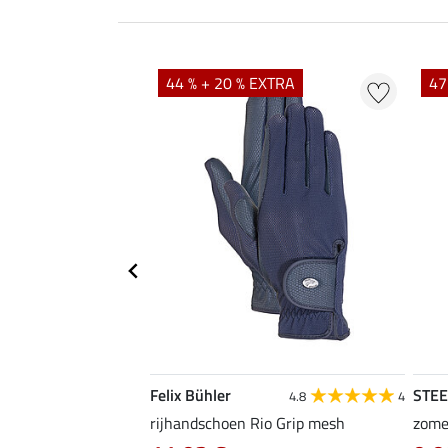
44 % + 20 % EXTRA
47
Felix Bühler
STE
4.8
4
4.8
4
en Magic Crystals
rijhandschoen Rio Grip mesh
zome