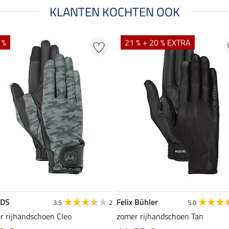
KLANTEN KOCHTEN OOK
 %
21 % + 20 % EXTRA
EDS
Felix Bühler
3.5
2
5.0
r rijhandschoen Cleo
zomer rijhandschoen Tan