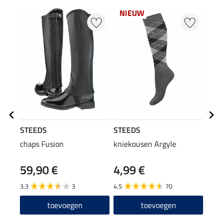
NIEUW
STEEDS
STEEDS
Equi
chaps Fusion
kniekousen Argyle
grip
zitv
59,90 €
4,99 €
54
3.3
3
4.5
70
4.1
toevoegen
toevoegen