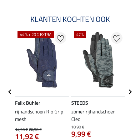
KLANTEN KOCHTEN OOK
44 % + 20 % EXTRA
47 %
21 %
Felix Bühler
STEEDS
Felix
rijhandschoen Rio Grip
zomer rijhandschoen
zomer
mesh
Cleo
17,90 
14,
18,90 €
14,90 €
26,90 €
9,99 €
11,92 €
5.0