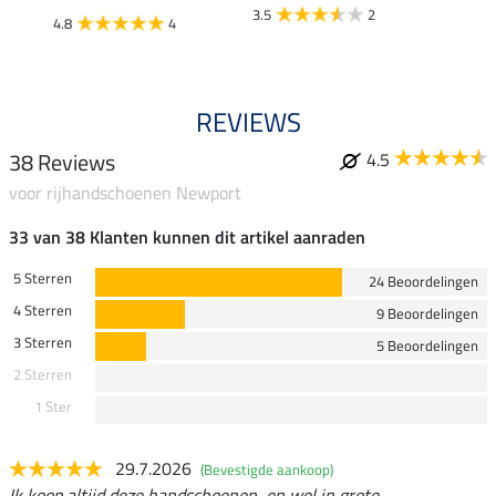
3.5
2
4.8
4
REVIEWS
38 Reviews
4.5
voor rijhandschoenen Newport
33 van 38 Klanten kunnen dit artikel aanraden
5 Sterren
24 Beoordelingen
4 Sterren
9 Beoordelingen
3 Sterren
5 Beoordelingen
2 Sterren
1 Ster
29.7.2026
(Bevestigde aankoop)
Ik koop altijd deze handschoenen, en wel in grote