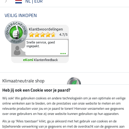
NL | EUR
VEILIG INKOPEN
Klantbeoordelingen
4.7
/
5
Snelle service, goed
ingepakt.
eKomi
Klantenfeedback
Klimaatneutrale shop
Heb jij ook een Cookie voor je paard?
Verzending per
Wij ook! We gebruiken cookies en andere technologieën om je een optimale en veilige
online winkelen aan te bieden, om de prestaties van onze website te meten en om
relevante producten voor jou en je paard te tonen! Hiervoor verzamelen we gegevens
over onze gebruikers en hoe zij onze website kunnen gebruiken op hun apparaten.
Veilig betalen met
Als je op "Alles toestaan" klikt, ga je akkoord met het gebruik van cookies en de
bijbehorende verwerking van je gegevens en met de overdracht van de gegevens aan