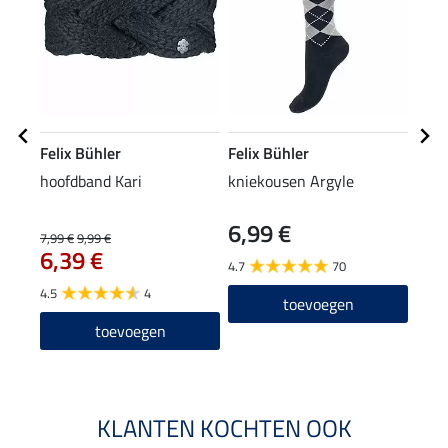
Felix Bühler
Felix Bühler
STO
hoofdband Kari
kniekousen Argyle
ladi
6,99 €
59
7,99 €
9,99 €
6,39 €
4.7
70
4.5
4.5
4
toevoegen
toevoegen
KLANTEN KOCHTEN OOK