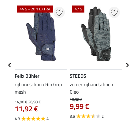
44 % + 20 % EXTRA
47 %
21 %
Felix Bühler
STEEDS
Felix
rijhandschoen Rio Grip
zomer rijhandschoen
zomer
mesh
Cleo
17,90 
14,
18,90 €
14,90 €
26,90 €
9,99 €
11,92 €
5.0
3.5
2
4.8
4