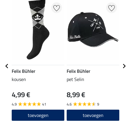
Felix Bühler
Felix Bühler
Feli
kousen
pet Selin
riem
4,99 €
8,99 €
29
4.9
41
4.6
9
4.6
toevoegen
toevoegen