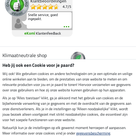
Klantbeoordelingen
4.7
/
5
Snelle service, goed
ingepakt.
eKomi
Klantenfeedback
Klimaatneutrale shop
Heb jij ook een Cookie voor je paard?
Verzending per
Wij ook! We gebruiken cookies en andere technologieën om je een optimale en veilige
online winkelen aan te bieden, om de prestaties van onze website te meten en om
relevante producten voor jou en je paard te tonen! Hiervoor verzamelen we gegevens
over onze gebruikers en hoe zij onze website kunnen gebruiken op hun apparaten.
Veilig betalen met
Als je op "Alles toestaan" klikt, ga je akkoord met het gebruik van cookies en de
bijbehorende verwerking van je gegevens en met de overdracht van de gegevens aan
onze dienstverleners. Als je in de instellingen op "Alleen noodzakelijke" klikt, wordt
jouw bezoek alleen voortgezet met strikt noodzakelijke cookies, die essentieel zijn
Impressum
voor het soepele functioneren van onze website.
Natuurlijk kun je de instellingen op elk gewenst moment herroepen of aanpassen.
Meer informatie over onze cookies vind je onder
gegevensbescherming
.