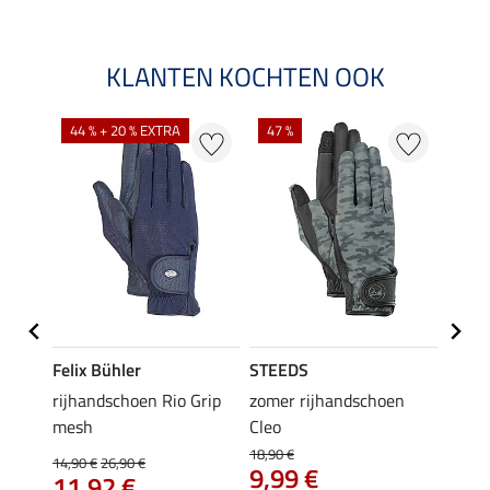
KLANTEN KOCHTEN OOK
44 % + 20 % EXTRA
47 %
71 %
K
Felix Bühler
STEEDS
STEE
rijhandschoen Rio Grip
zomer rijhandschoen
All-S
hoen
mesh
Cleo
hands
18,90 €
14,90 €
26,90 €
4,49 €
9,99 €
11,92 €
3,5