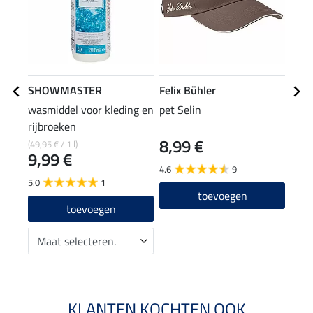
SHOWMASTER
Felix Bühler
Feli
wasmiddel voor kleding en
pet Selin
lede
rijbroeken
8,99 €
29
(49,95 € / 1 l)
9,99 €
4.6
9
5.0
1
toevoegen
toevoegen
KLANTEN KOCHTEN OOK