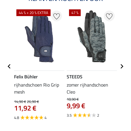
44 % + 20 % EXTRA
47 %
21 %
Felix Bühler
STEEDS
Felix
rijhandschoen Rio Grip
zomer rijhandschoen
zomer
mesh
Cleo
17,90 
14,
18,90 €
14,90 €
26,90 €
9,99 €
11,92 €
5.0
3.5
2
4.8
4