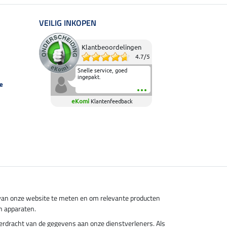
VEILIG INKOPEN
Klantbeoordelingen
4.7
/
5
Snelle service, goed
ingepakt.
e
eKomi
Klantenfeedback
s van onze website te meten en om relevante producten
n apparaten.
overdracht van de gegevens aan onze dienstverleners. Als