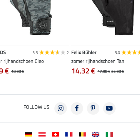
EDS
Felix Bühler
3.5
2
5.0
r rijhandschoen Cleo
zomer rijhandschoen Tan
9 €
14,32 €
18,90 €
17,90 €
22,90 €
FOLLOW US