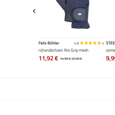
Felix Bühler
STE
4.8
4
4.8
4
en Magic Crystals
rijhandschoen Rio Grip mesh
zome
11,92 €
9,9
14,90 €
26,90 €