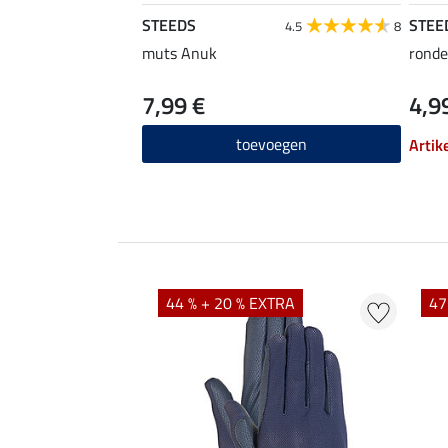
STEEDS
STEE
4.5
8
muts Anuk
ronde 
7,99 €
4,9
toevoegen
Artik
44 % + 20 % EXTRA
47