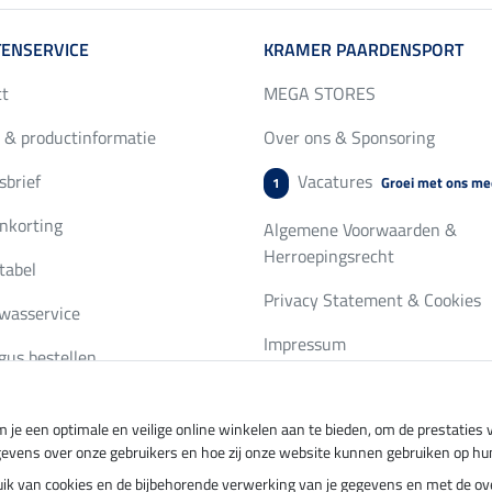
ENSERVICE
KRAMER PAARDENSPORT
ct
MEGA STORES
 & productinformatie
Over ons & Sponsoring
brief
Vacatures
Groei met ons me
1
nkorting
Algemene Voorwaarden &
Herroepingsrecht
tabel
Privacy Statement & Cookies
wasservice
Impressum
gus bestellen
 je een optimale en veilige online winkelen aan te bieden, om de prestatie
ing per
Veilig betalen met
gevens over onze gebruikers en hoe zij onze website kunnen gebruiken op hu
ebruik van cookies en de bijbehorende verwerking van je gegevens en met de 