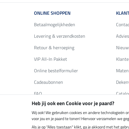
ONLINE SHOPPEN
KLANT
Betaalmogelijkheden
Conta
Levering & verzendkosten
Advies
Retour & herroeping
Nieuws
VIP All-In Pakket
Klante
Online bestelformulier
Maten
Cadeaubonnen
Deken
FAQ
Catalo
Heb jij ook een Cookie voor je paard?
Wij ook! We gebruiken cookies en andere technologieën om
Klimaatneutrale shop
Verzend
voor jou en je paard te tonen! Hiervoor verzamelen we ge
Als je op "Alles toestaan" klikt, ga je akkoord met het g