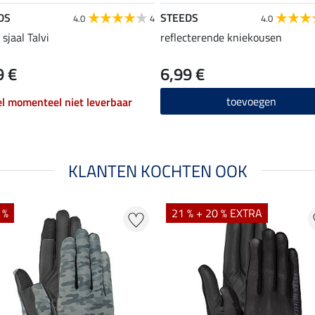
DS
STEEDS
4.0
4
4.0
sjaal Talvi
reflecterende kniekousen
9 €
6,99 €
toevoegen
el momenteel niet leverbaar
KLANTEN KOCHTEN OOK
 %
21 % + 20 % EXTRA