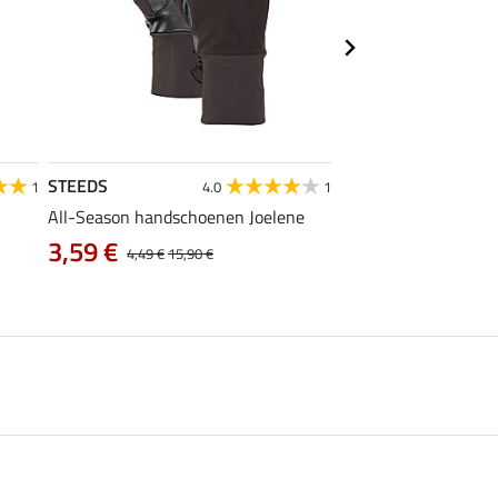
STEEDS
STEEDS
1
4.0
1
All-Season handschoenen Joelene
kids handschoenen M
3,99 €
3,59 €
4,49 €
15,90 €