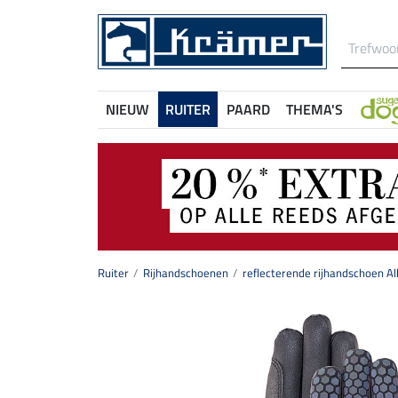
NIEUW
RUITER
PAARD
THEMA'S
Ruiter
Rijhandschoenen
reflecterende rijhandschoen Al