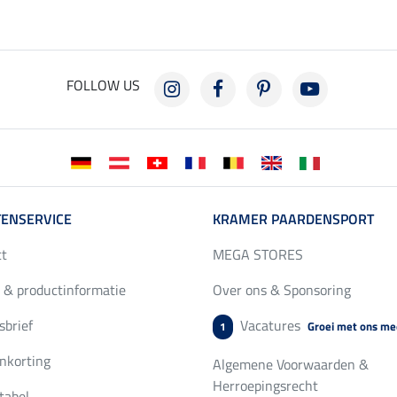
FOLLOW US
ENSERVICE
KRAMER PAARDENSPORT
ct
MEGA STORES
 & productinformatie
Over ons & Sponsoring
brief
Vacatures
Groei met ons me
1
nkorting
Algemene Voorwaarden &
Herroepingsrecht
tabel