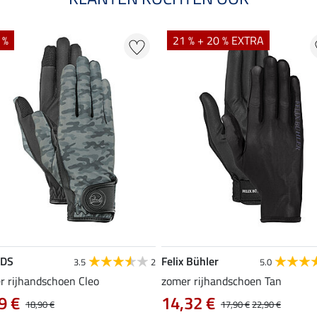
 %
21 % + 20 % EXTRA
EDS
Felix Bühler
3.5
2
5.0
r rijhandschoen Cleo
zomer rijhandschoen Tan
9 €
14,32 €
18,90 €
17,90 €
22,90 €