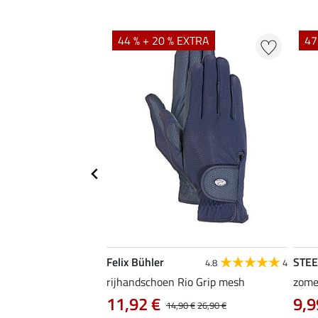
44 % + 20 % EXTRA
47
Felix Bühler
STE
4.8
4
4.8
4
en Magic Crystals
rijhandschoen Rio Grip mesh
zome
11,92 €
9,9
14,90 €
26,90 €