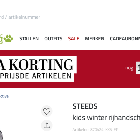
STALLEN
OUTFITS
SALE
MERKEN
CADEAUBON
nog
ctive
STEEDS
kids winter rijhandsc
Artikelnr.: 870424-KXS-FP