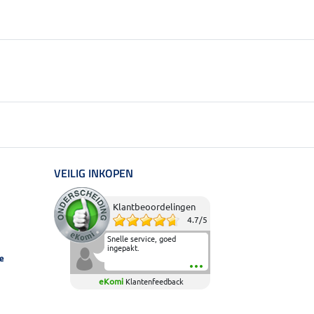
VEILIG INKOPEN
Klantbeoordelingen
4.7
/
5
Snelle service, goed
ingepakt.
e
eKomi
Klantenfeedback