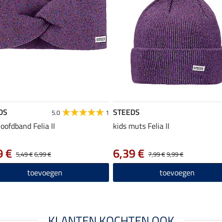
DS
STEEDS
5.0
1
hoofdband Felia II
kids muts Felia II
9 €
6,39 €
5,49 €
6,99 €
7,99 €
9,99 €
toevoegen
toevoegen
KLANTEN KOCHTEN OOK