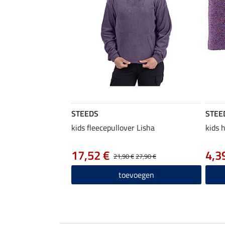
STEEDS
STEE
kids fleecepullover Lisha
kids 
17,52 €
4,3
21,90 €
27,90 €
toevoegen