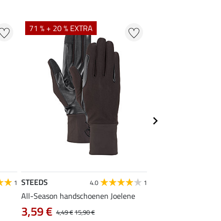
71 % + 20 % EXTRA
STEEDS
STEEDS
1
4.0
1
All-Season handschoenen Joelene
kids handschoenen M
3,99 €
3,59 €
4,49 €
15,90 €