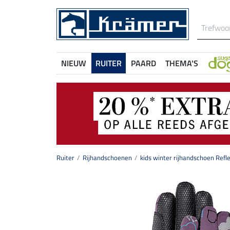
NIEUW
RUITER
PAARD
THEMA'S
Ruiter
Rijhandschoenen
kids winter rijhandschoen Refle