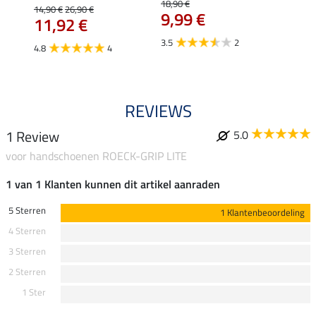
18,90 €
14,90 €
26,90 €
4,49 €
9,99 €
11,92 €
3,5
3.5
2
4.8
4
4.0
REVIEWS
1 Review
5.0
voor handschoenen ROECK-GRIP LITE
1 van 1 Klanten kunnen dit artikel aanraden
5 Sterren
1 Klantenbeoordeling
4 Sterren
3 Sterren
2 Sterren
1 Ster