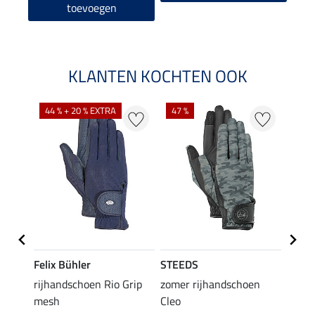
toevoegen
KLANTEN KOCHTEN OOK
44 % + 20 % EXTRA
47 %
71 %
K
Felix Bühler
STEEDS
STEE
rijhandschoen Rio Grip
zomer rijhandschoen
All-S
hoen
mesh
Cleo
hands