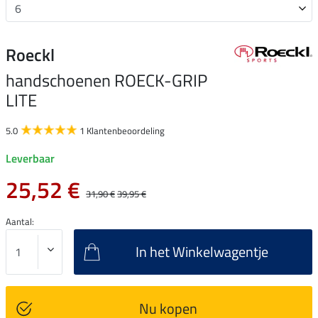
Roeckl
handschoenen ROECK-GRIP
LITE
5.0
1 Klantenbeoordeling
Leverbaar
25,52 €
31,90 €
39,95 €
Aantal:
In het Winkelwagentje
Nu kopen