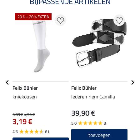
BIJPASSENDE ARTIKELEN
20 % + 20 % EXTRA
Felix Bühler
Felix Bühler
Feli
kniekousen
lederen riem Camilla
Invi
pare
39,90 €
3,9
3,99 €
4,99 €
3,19 €
5.0
3
5.0
4.6
61
toevoegen