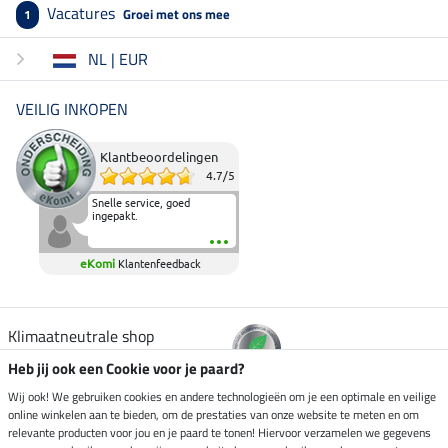
Vacatures
Groei met ons mee
1
NL | EUR
VEILIG INKOPEN
Klantbeoordelingen
4.7
/
5
Snelle service, goed
ingepakt.
eKomi
Klantenfeedback
Klimaatneutrale shop
Heb jij ook een Cookie voor je paard?
Verzending per
Wij ook! We gebruiken cookies en andere technologieën om je een optimale en veilige
online winkelen aan te bieden, om de prestaties van onze website te meten en om
relevante producten voor jou en je paard te tonen! Hiervoor verzamelen we gegevens