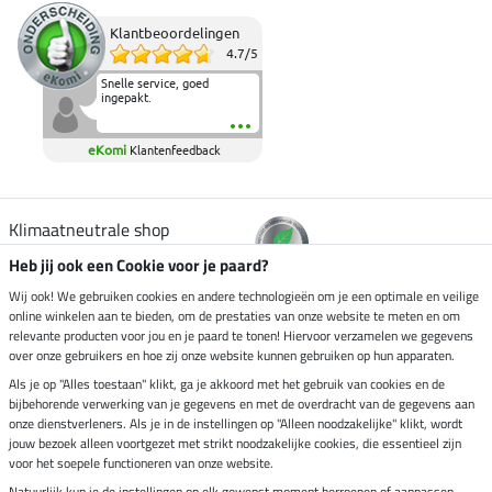
Klantbeoordelingen
4.7
/
5
Snelle service, goed
ingepakt.
eKomi
Klantenfeedback
Klimaatneutrale shop
Heb jij ook een Cookie voor je paard?
Verzending per
Wij ook! We gebruiken cookies en andere technologieën om je een optimale en veilige
online winkelen aan te bieden, om de prestaties van onze website te meten en om
relevante producten voor jou en je paard te tonen! Hiervoor verzamelen we gegevens
over onze gebruikers en hoe zij onze website kunnen gebruiken op hun apparaten.
Veilig betalen met
Als je op "Alles toestaan" klikt, ga je akkoord met het gebruik van cookies en de
bijbehorende verwerking van je gegevens en met de overdracht van de gegevens aan
onze dienstverleners. Als je in de instellingen op "Alleen noodzakelijke" klikt, wordt
jouw bezoek alleen voortgezet met strikt noodzakelijke cookies, die essentieel zijn
Impressum
voor het soepele functioneren van onze website.
Natuurlijk kun je de instellingen op elk gewenst moment herroepen of aanpassen.