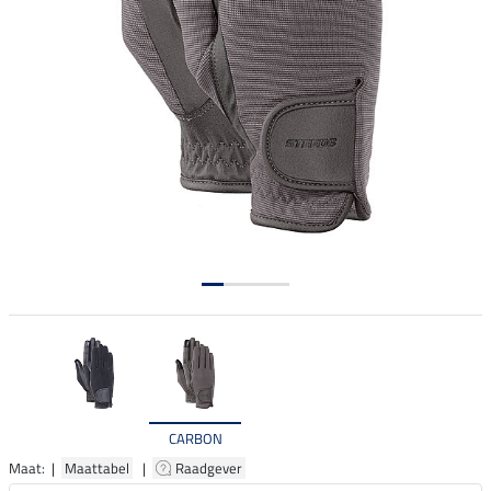
CARBON
Maat: |
Maattabel
|
Raadgever