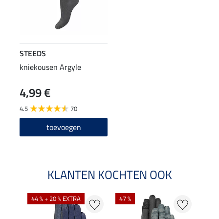
STEEDS
kniekousen Argyle
4,99 €
4.5
70
toevoegen
KLANTEN KOCHTEN OOK
44 % + 20 % EXTRA
47 %
71 %