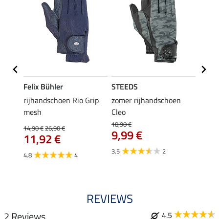
K
Felix Bühler
STEEDS
STEE
rijhandschoen Rio Grip
zomer rijhandschoen
All-S
hoen
mesh
Cleo
hands
18,90 €
14,90 €
26,90 €
4,49 €
9,99 €
11,92 €
3,5
3.5
2
4.8
4
4.0
REVIEWS
2 Reviews
4.5