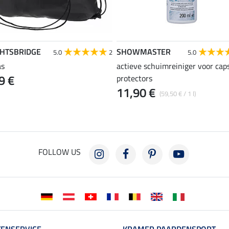
GHTSBRIDGE
SHOWMASTER
5.0
2
5.0
as
actieve schuimreiniger voor cap
9 €
protectors
11,90 €
(59,50 € / 1 l)
FOLLOW US