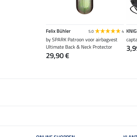
E
Felix Bühler
KNI
5.0
2
5.0
4
by SPARK Patroon voor airbagvest
capt
3,9
Ultimate Back & Neck Protector
29,90 €