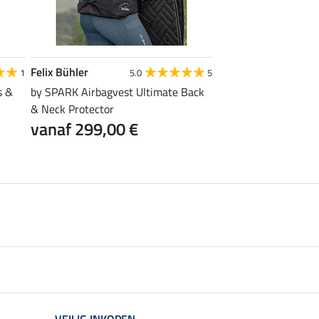
Felix Bühler
KNIGHTSBRIDGE
1
5.0
5
s &
by SPARK Airbagvest Ultimate Back
captas
9,99 €
& Neck Protector
vanaf 299,00 €