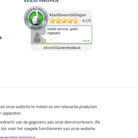
VEILIG INKOPEN
Klantbeoordelingen
4.7
/
5
Snelle service, goed
ingepakt.
e
eKomi
Klantenfeedback
s van onze website te meten en om relevante producten
n apparaten.
overdracht van de gegevens aan onze dienstverleners. Als
el zijn voor het soepele functioneren van onze website.
gevensbescherming
.