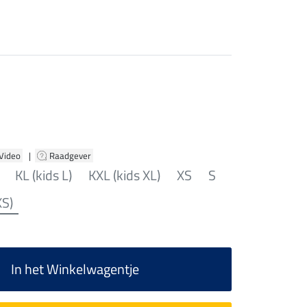
 Video
|
Raadgever
KL (kids L)
KXL (kids XL)
XS
S
XS)
In het Winkelwagentje