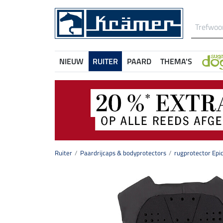
NIEUW
RUITER
PAARD
THEMA'S
Ruiter
Paardrijcaps & bodyprotectors
rugprotector Epi