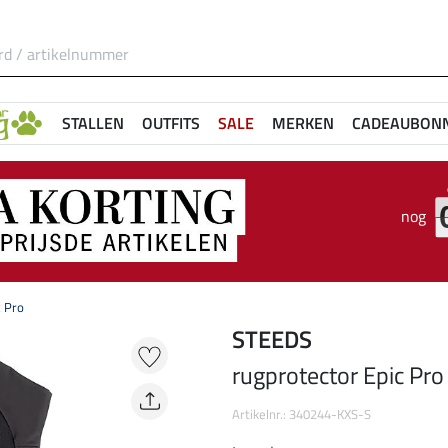
STALLEN
OUTFITS
SALE
MERKEN
CADEAUBON
nog
c Pro
STEEDS
rugprotector Epic Pro
Artikelnr.: 340244-KXS-S