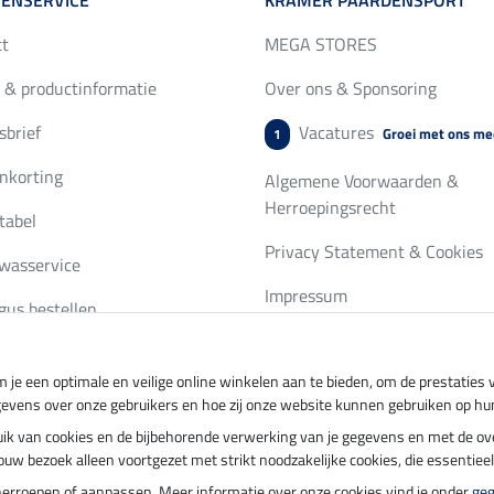
ENSERVICE
KRAMER PAARDENSPORT
ct
MEGA STORES
 & productinformatie
Over ons & Sponsoring
brief
Vacatures
Groei met ons me
1
nkorting
Algemene Voorwaarden &
Herroepingsrecht
tabel
Privacy Statement & Cookies
wasservice
Impressum
gus bestellen
 je een optimale en veilige online winkelen aan te bieden, om de prestatie
ing per
Veilig betalen met
gevens over onze gebruikers en hoe zij onze website kunnen gebruiken op hu
ebruik van cookies en de bijbehorende verwerking van je gegevens en met de 
t jouw bezoek alleen voortgezet met strikt noodzakelijke cookies, die essentie
herroepen of aanpassen. Meer informatie over onze cookies vind je onder
ge