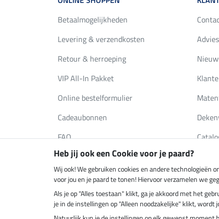
ONLINE SHOPPEN
KLANT
Betaalmogelijkheden
Conta
Levering & verzendkosten
Advies
Retour & herroeping
Nieuws
VIP All-In Pakket
Klante
Online bestelformulier
Maten
Cadeaubonnen
Deken
FAQ
Catalo
Heb jij ook een Cookie voor je paard?
Wij ook! We gebruiken cookies en andere technologieën om
Klimaatneutrale shop
Verzend
voor jou en je paard te tonen! Hiervoor verzamelen we ge
Als je op "Alles toestaan" klikt, ga je akkoord met het g
je in de instellingen op "Alleen noodzakelijke" klikt, word
Natuurlijk kun je de instellingen op elk gewenst moment 