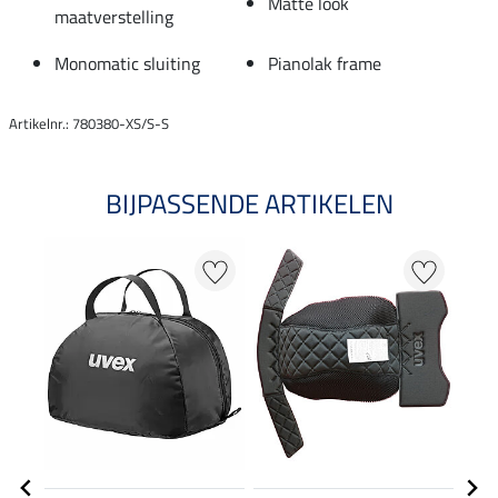
Matte look
maatverstelling
Monomatic sluiting
Pianolak frame
Artikelnr.: 780380-XS/S-S
BIJPASSENDE ARTIKELEN