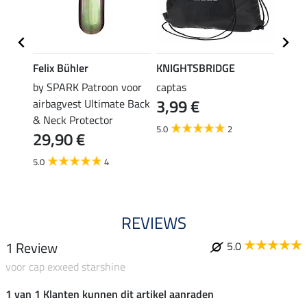
Felix Bühler
KNIGHTSBRIDGE
SHO
by SPARK Patroon voor
captas
actie
3,99 €
airbagvest Ultimate Back
voor 
& Neck Protector
(59,50 €
5.0
2
11,
29,90 €
5.0
5.0
4
REVIEWS
1 Review
5.0
voor cap exxeed starshine
1 van 1 Klanten kunnen dit artikel aanraden