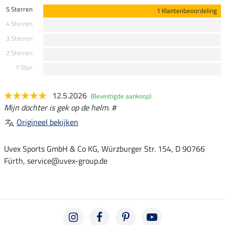
5 Sterren
1 Klantenbeoordeling
4 Sterren
3 Sterren
2 Sterren
1 Ster
12.5.2026
(Bevestigde aankoop)
Mijn dochter is gek op de helm. #
Origineel bekijken
Uvex Sports GmbH & Co KG, Würzburger Str. 154, D 90766
Fürth, service@uvex-group.de