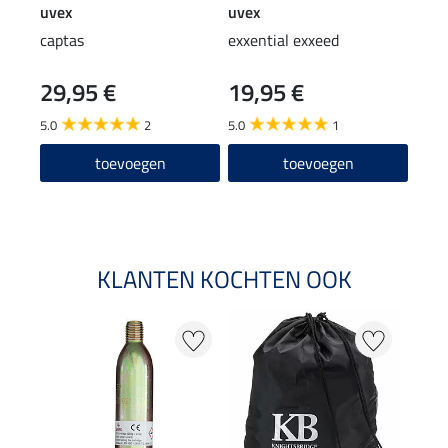
uvex
uvex
uvex
captas
exxential exxeed
rijh
29,95 €
19,95 €
39
5.0
2
5.0
1
toevoegen
toevoegen
KLANTEN KOCHTEN OOK