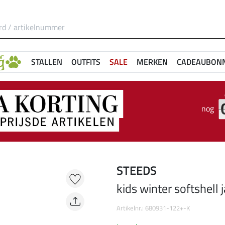
STALLEN
OUTFITS
SALE
MERKEN
CADEAUBON
nog
STEEDS
kids winter softshell 
Artikelnr.: 680931-122+-K