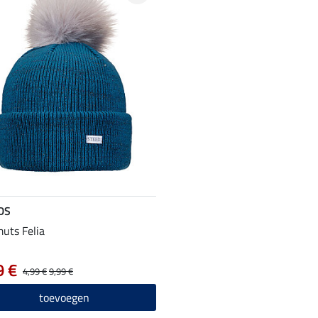
DS
muts Felia
9 €
4,99 €
9,99 €
toevoegen