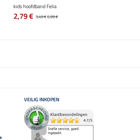
kids hoofdband Felia
functioneel wedstrijd
2,79 €
vanaf 14,90 €
3,49 €
6,99 €
VEILIG INKOPEN
Klantbeoordelingen
4.7
/
5
Snelle service, goed
ingepakt.
e