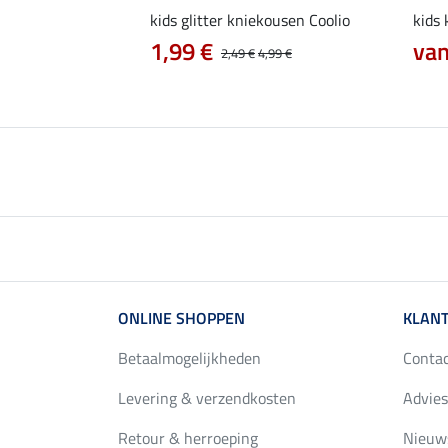
rijdshirt Jule
kids glitter kniekousen Coolio
kids
0 €
1,99 €
van
24,90 €
2,49 €
4,99 €
ONLINE SHOPPEN
KLANT
Betaalmogelijkheden
Conta
Levering & verzendkosten
Advies
Retour & herroeping
Nieuws