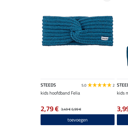
STEEDS
STEE
5.0
2
kids hoofdband Felia
kids 
2,79 €
3,9
3,49 €
6,99 €
toevoegen