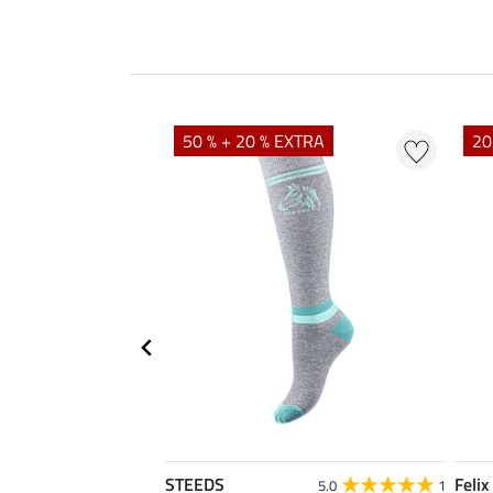
50 % + 20 % EXTRA
20
STEEDS
Felix
4.4
16
5.0
1