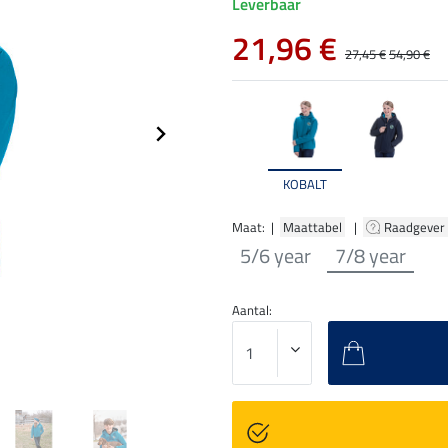
Leverbaar
21,96 €
27,45 €
54,90 €
KOBALT
Maat: |
Maattabel
|
Raadgever
5/6 year
7/8 year
Aantal: