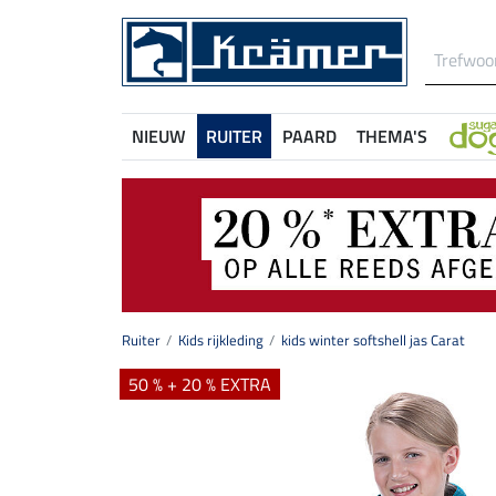
NIEUW
RUITER
PAARD
THEMA'S
Ruiter
Kids rijkleding
kids winter softshell jas Carat
50 % + 20 % EXTRA