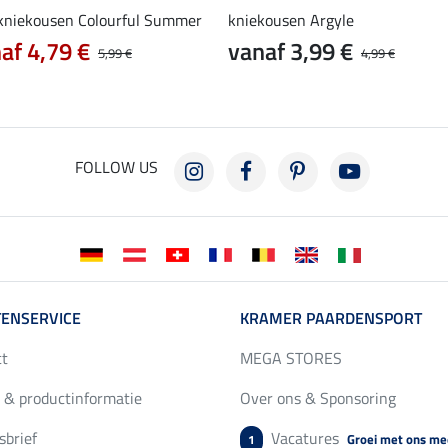
 kniekousen Colourful Summer
kniekousen Argyle
af 4,79 €
vanaf 3,99 €
5,99 €
4,99 €
FOLLOW US
ENSERVICE
KRAMER PAARDENSPORT
ct
MEGA STORES
 & productinformatie
Over ons & Sponsoring
brief
Vacatures
Groei met ons me
1