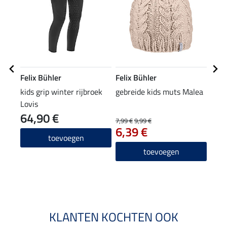
Felix Bühler
Felix Bühler
Feli
kids grip winter rijbroek
gebreide kids muts Malea
kids
Lovis
64,90 €
7,99 €
9,99 €
15,90
6,39 €
12
toevoegen
4.8
toevoegen
KLANTEN KOCHTEN OOK