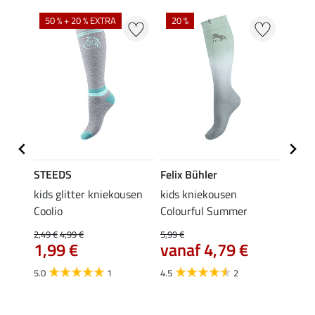
NI
50 % + 20 % EXTRA
20 %
STEEDS
Felix Bühler
STEE
kids glitter kniekousen
kids kniekousen
kniek
Coolio
Colourful Summer
4,99 €
van
2,49 €
4,99 €
5,99 €
€
1,99 €
vanaf 4,79 €
4.5
5.0
1
4.5
2