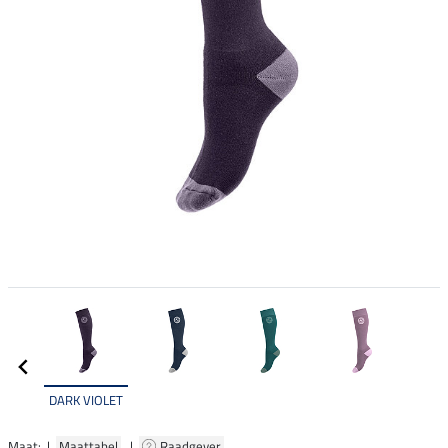
DARK VIOLET
Maat: |
Maattabel
|
Raadgever