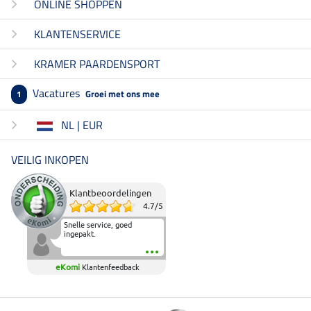
ONLINE SHOPPEN
KLANTENSERVICE
KRAMER PAARDENSPORT
Vacatures
Groei met ons mee
1
NL | EUR
VEILIG INKOPEN
Klantbeoordelingen
4.7
/
5
Snelle service, goed
ingepakt.
eKomi
Klantenfeedback