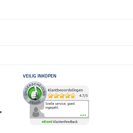
VEILIG INKOPEN
Klantbeoordelingen
4.7
/
5
Snelle service, goed
ingepakt.
e
eKomi
Klantenfeedback