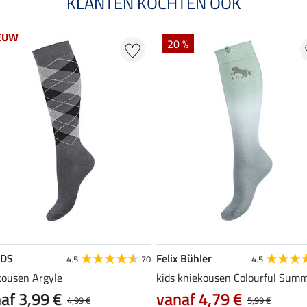
KLANTEN KOCHTEN OOK
EUW
20 %
EDS
Felix Bühler
4.5
70
4.5
kousen Argyle
kids kniekousen Colourful Sum
af 3,99 €
vanaf 4,79 €
4,99 €
5,99 €