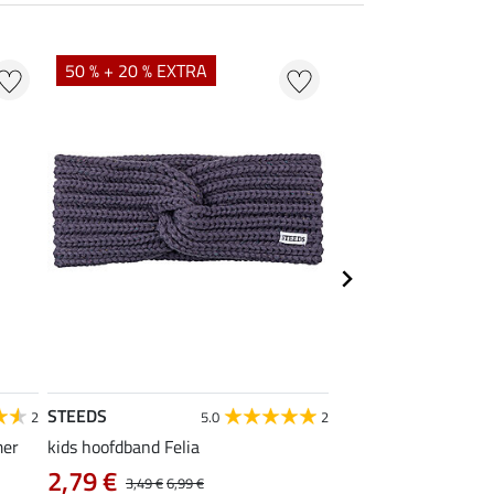
50 % + 20 % EXTRA
40 %
STEEDS
Felix Bühler
2
5.0
2
4
mer
kids hoofdband Felia
functioneel wedstrijd
2,79 €
vanaf 14,90 €
3,49 €
6,99 €