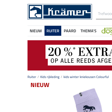
NIEUW
RUITER
PAARD
THEMA'S
Ruiter
Kids rijkleding
kids winter kniekousen Colourful
NIEUW