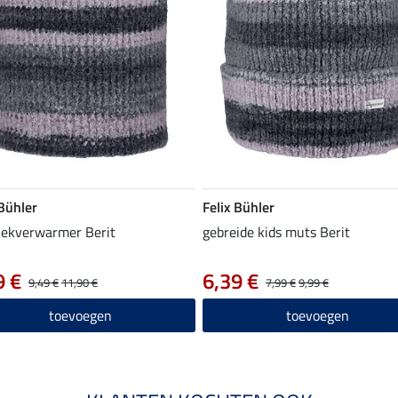
 Bühler
Felix Bühler
nekverwarmer Berit
gebreide kids muts Berit
9 €
6,39 €
9,49 €
11,90 €
7,99 €
9,99 €
toevoegen
toevoegen