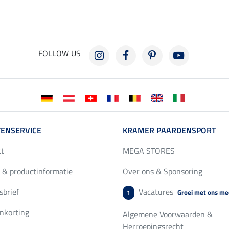
FOLLOW US
ENSERVICE
KRAMER PAARDENSPORT
ct
MEGA STORES
 & productinformatie
Over ons & Sponsoring
brief
Vacatures
Groei met ons me
1
nkorting
Algemene Voorwaarden &
Herroepingsrecht