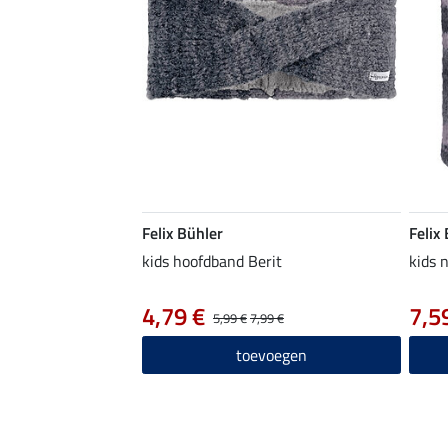
Felix Bühler
Felix
kids hoofdband Berit
kids 
4,79 €
7,5
5,99 €
7,99 €
toevoegen