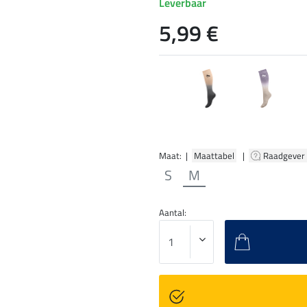
Leverbaar
5,99 €
Maat: |
Maattabel
|
Raadgever
S
M
Aantal: