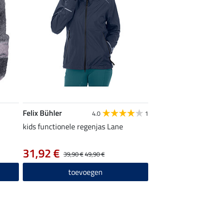
Felix Bühler
4.0
1
kids functionele regenjas Lane
31,92 €
39,90 €
49,90 €
toevoegen