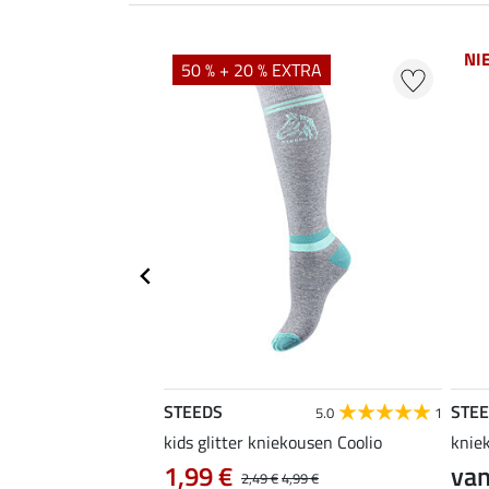
NI
50 % + 20 % EXTRA
STEEDS
STE
4.4
16
5.0
1
rijdshirt Jule
kids glitter kniekousen Coolio
knie
0 €
1,99 €
van
24,90 €
2,49 €
4,99 €