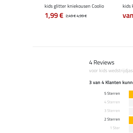
elia
kids glitter kniekousen Coolio
kids
1,99 €
van
6,99 €
2,49 €
4,99 €
4 Reviews
voor kids wedstrijdjas
3 van 4 Klanten kunn
5 Sterren
4 Sterren
3 Sterren
2 Sterren
1 Ster