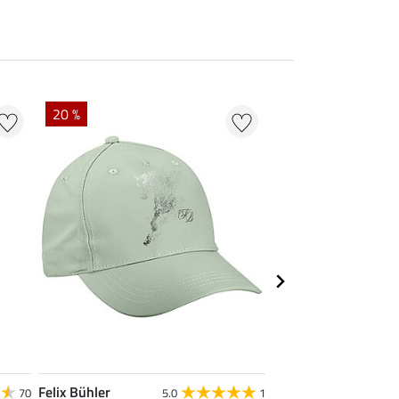
20 %
50 % + 20 % EXTR
Felix Bühler
STEEDS
70
5.0
1