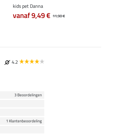
kids pet Danna
kids hoofdband Felia
vanaf 9,49 €
2,79 €
11,90 €
3,49 €
6,99 €
4.2
3 Beoordelingen
1 Klantenbeoordeling