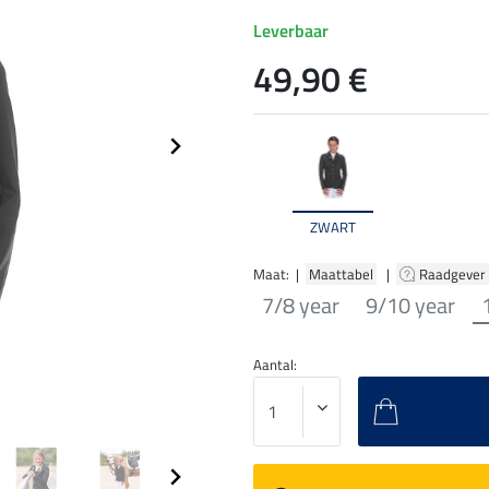
Leverbaar
49,90 €
ZWART
Maat: |
Maattabel
|
Raadgever
7/8 year
9/10 year
Aantal: