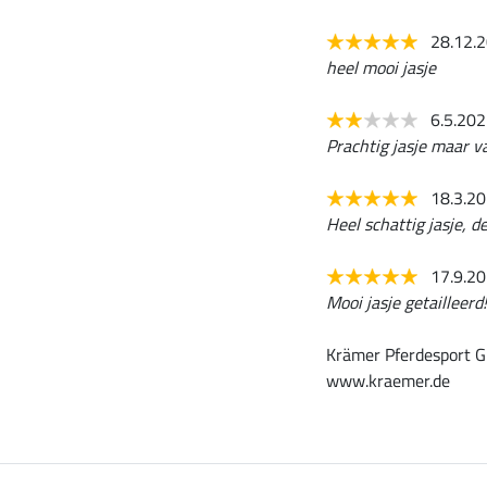
28.12.
heel mooi jasje
6.5.20
Prachtig jasje maar va
18.3.2
Heel schattig jasje, de
17.9.2
Mooi jasje getailleerd!
Krämer Pferdesport G
www.kraemer.de