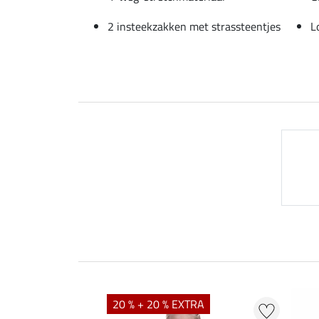
2 insteekzakken met strassteentjes
L
20 % + 20 % EXTRA