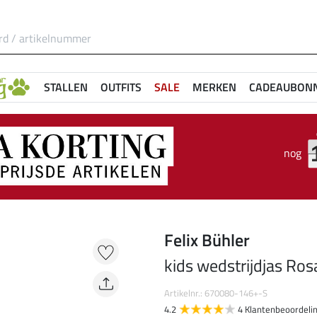
STALLEN
OUTFITS
SALE
MERKEN
CADEAUBON
nog
Felix Bühler
kids wedstrijdjas Ros
Artikelnr.: 670080-146+-S
4.2
4 Klantenbeoordeli