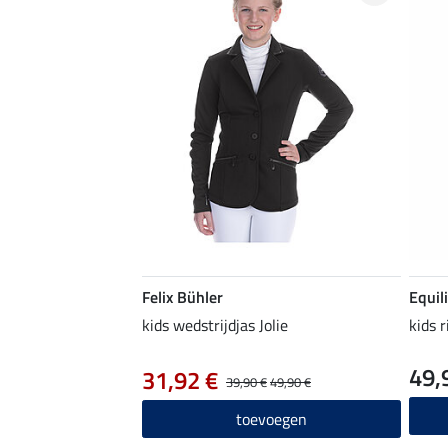
Felix Bühler
Equil
kids wedstrijdjas Jolie
kids 
49,
31,92 €
39,90 €
49,90 €
toevoegen