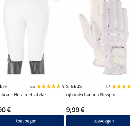
ibre
STEEDS
4.4
9
4.5
rijbroek Nora met zitvlak
rijhandschoenen Newport
90 €
9,99 €
toevoegen
toevoegen