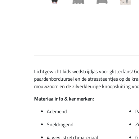
Lichtgewicht kids wedstrijdjas voor glitterfans!
paardenborduursel en de strassteentjes op de kra
mouwzoom en de zilverkleurige knoopsluiting voor
Materiaalinfo & kenmerken:
Ademend
P
Sneldrogend
Z
4-weg-stretchmateriaal
G