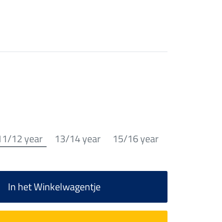
11/12 year
13/14 year
15/16 year
In het Winkelwagentje