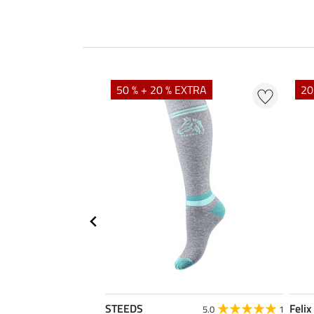
EXTRA
50 % + 20 % EXTRA
20
STEEDS
Felix
5.0
2
5.0
1