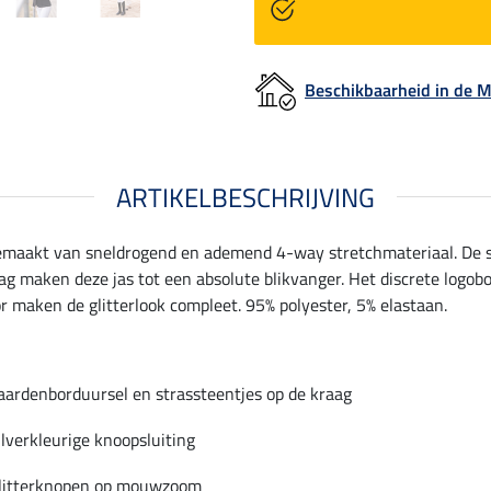
Beschikbaarheid in de
ARTIKELBESCHRIJVING
 Gemaakt van sneldrogend en ademend 4-way stretchmateriaal. De 
ag maken deze jas tot een absolute blikvanger. Het discrete logob
 maken de glitterlook compleet. 95% polyester, 5% elastaan.
aardenborduursel en strassteentjes op de kraag
ilverkleurige knoopsluiting
litterknopen op mouwzoom