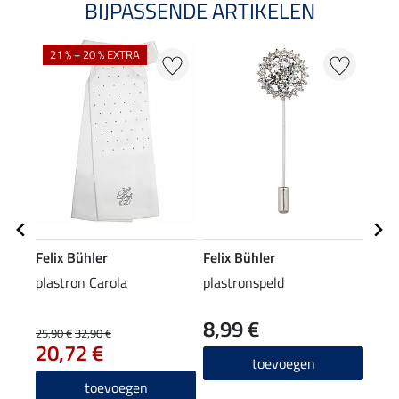
BIJPASSENDE ARTIKELEN
21 % + 20 % EXTRA
Felix Bühler
Felix Bühler
Feli
plastron Carola
plastronspeld
staa
8,99 €
2,9
25,90 €
32,90 €
20,72 €
3.8
toevoegen
toevoegen