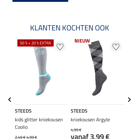
KLANTEN KOCHTEN OOK
NIEUW
50 % + 20 % EXTRA
20 %
STEEDS
STEEDS
Felix
kids glitter kniekousen
kniekousen Argyle
kids 
Coolio
Colou
4,99 €
vanaf 3,99 €
2,49 €
4,99 €
5,99 €