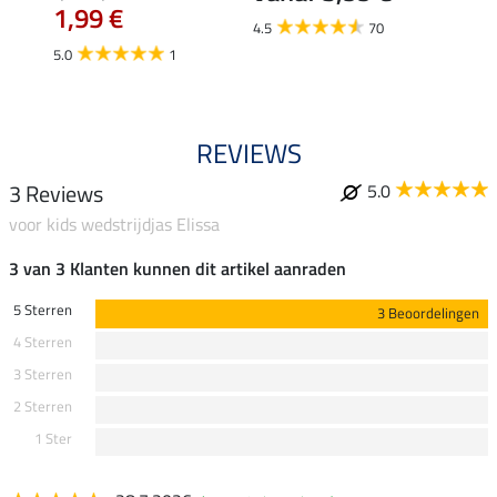
1,99 €
van
4.5
70
5.0
1
4.5
REVIEWS
3 Reviews
5.0
voor kids wedstrijdjas Elissa
3 van 3 Klanten kunnen dit artikel aanraden
5 Sterren
3 Beoordelingen
4 Sterren
3 Sterren
2 Sterren
1 Ster