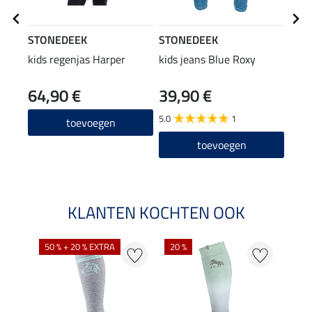
STONEDEEK
STONEDEEK
STO
kids regenjas Harper
kids jeans Blue Roxy
kids
64,90 €
39,90 €
79
5.0
1
toevoegen
toevoegen
KLANTEN KOCHTEN OOK
NI
50 % + 20 % EXTRA
20 %