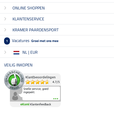
ONLINE SHOPPEN
KLANTENSERVICE
KRAMER PAARDENSPORT
Vacatures
Groei met ons mee
1
NL | EUR
VEILIG INKOPEN
Klantbeoordelingen
4.7
/
5
Snelle service, goed
ingepakt.
eKomi
Klantenfeedback