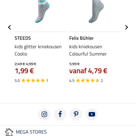
STEEDS
Felix Bühler
STEE
kids glitter kniekousen
kids kniekousen
kniek
Coolio
Colourful Summer
4,99 €
van
2,49 €
4,99 €
5,99 €
€
1,99 €
vanaf 4,79 €
4.5
5.0
1
4.5
2
MEGA STORES