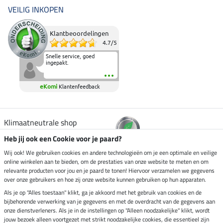
VEILIG INKOPEN
Klantbeoordelingen
4.7
/
5
Snelle service, goed
ingepakt.
eKomi
Klantenfeedback
Klimaatneutrale shop
Heb jij ook een Cookie voor je paard?
Verzending per
Wij ook! We gebruiken cookies en andere technologieën om je een optimale en veilige
online winkelen aan te bieden, om de prestaties van onze website te meten en om
relevante producten voor jou en je paard te tonen! Hiervoor verzamelen we gegevens
over onze gebruikers en hoe zij onze website kunnen gebruiken op hun apparaten.
Veilig betalen met
Als je op "Alles toestaan" klikt, ga je akkoord met het gebruik van cookies en de
bijbehorende verwerking van je gegevens en met de overdracht van de gegevens aan
onze dienstverleners. Als je in de instellingen op "Alleen noodzakelijke" klikt, wordt
jouw bezoek alleen voortgezet met strikt noodzakelijke cookies, die essentieel zijn