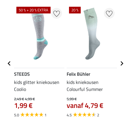
NI
50 % + 20 % EXTRA
20 %
STEEDS
Felix Bühler
STEE
kids glitter kniekousen
kids kniekousen
kniek
Coolio
Colourful Summer
4,99 €
van
2,49 €
4,99 €
5,99 €
€
1,99 €
vanaf 4,79 €
4.5
5.0
1
4.5
2