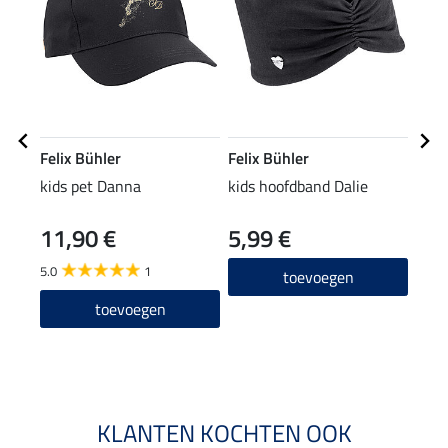
Felix Bühler
Felix Bühler
Feli
kids pet Danna
kids hoofdband Dalie
kids
11,90 €
5,99 €
13,90
11
5.0
1
toevoegen
toevoegen
KLANTEN KOCHTEN OOK