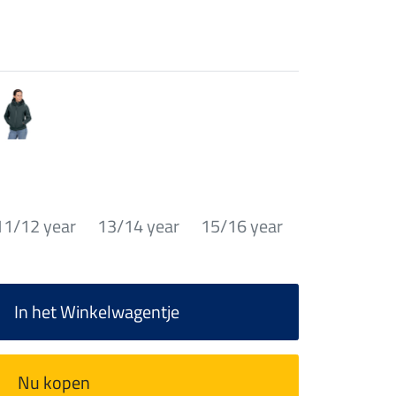
11/12 year
13/14 year
15/16 year
In het Winkelwagentje
Nu kopen