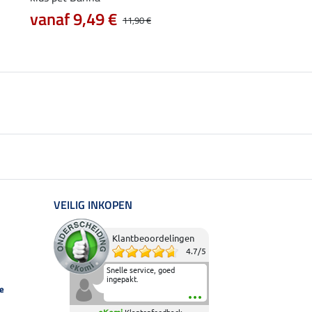
vanaf 9,49 €
2,79 €
11,90 €
3,49 €
6,99 €
VEILIG INKOPEN
Klantbeoordelingen
4.7
/
5
Snelle service, goed
ingepakt.
e