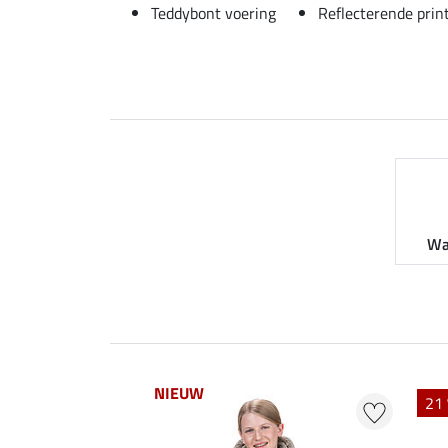
Teddybont voering
Reflecterende prin
Wa
NIEUW
21 