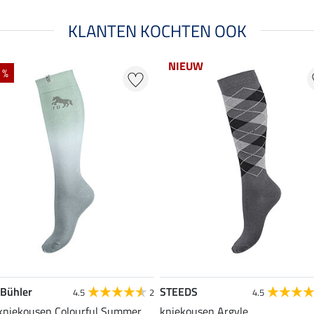
KLANTEN KOCHTEN OOK
NIEUW
 %
 Bühler
STEEDS
4.5
2
4.5
 kniekousen Colourful Summer
kniekousen Argyle