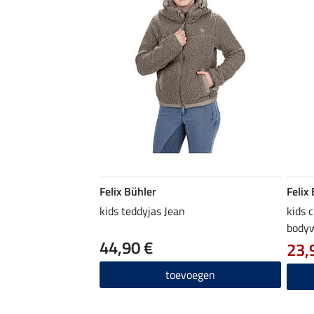
Felix Bühler
Felix
kids teddyjas Jean
kids 
body
44,90 €
23,
toevoegen