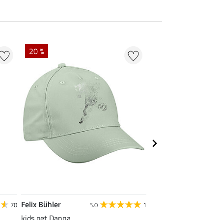
20 %
50 % + 20 % EXTR
Felix Bühler
STEEDS
70
5.0
1
kids pet Danna
kids hoofdband Felia