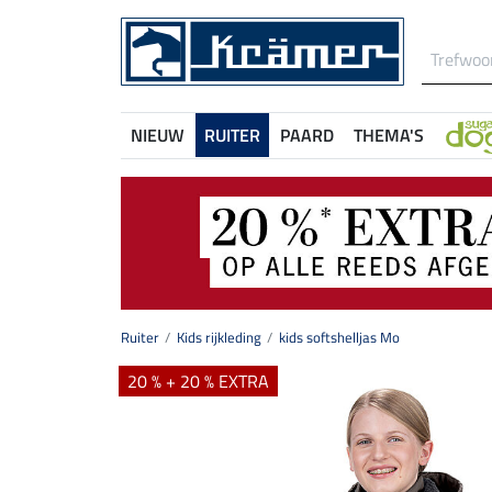
NIEUW
RUITER
PAARD
THEMA'S
Ruiter
Kids rijkleding
kids softshelljas Mo
20 % + 20 % EXTRA