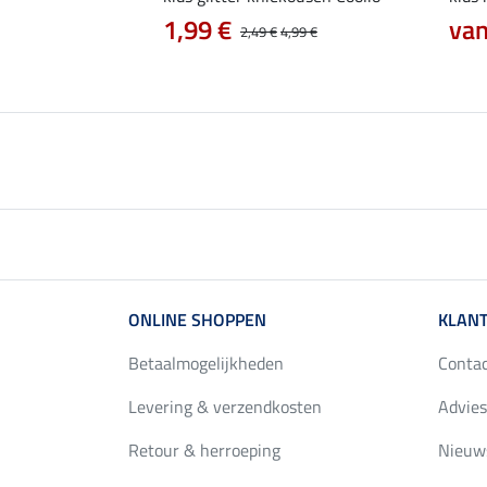
1,99 €
van
6,99 €
2,49 €
4,99 €
ONLINE SHOPPEN
KLANT
Betaalmogelijkheden
Conta
Levering & verzendkosten
Advies
Retour & herroeping
Nieuws