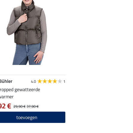
 Bühler
4.0
1
cropped gewatteerde
warmer
92 €
29,90 €
37,90 €
toevoegen