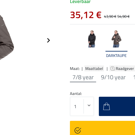
Leverbaar
35,12 €
43,90 €
54,90 €
DARKTAUPE
Maat: |
Maattabel
|
Raadgever
7/8 year
9/10 year
Aantal: