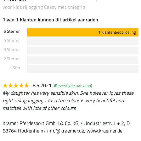
voor kids rijlegging Casey met kniegrip
1 van 1 Klanten kunnen dit artikel aanraden
5 Sterren
1 Klantenbeoordeling
4 Sterren
3 Sterren
2 Sterren
1 Ster
8.5.2021
(Bevestigde aankoop)
My daughter has very sensible skin. She however loves these
tight riding leggings. Also the colour is very beautiful and
matches with lots of other colours
Krämer Pferdesport GmbH & Co. KG, 4. Industriestr. 1 + 2, D
68764 Hockenheim, info@kraemer.de, www.kraemer.de