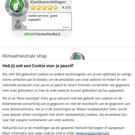
Klantbeoordelingen
4.7
/
5
Snelle service, goed
ingepakt.
eKomi
Klantenfeedback
Klimaatneutrale shop
Heb jij ook een Cookie voor je paard?
Verzending per
Wij ook! We gebruiken cookies en andere technologieën om je een optimale en veilige
online winkelen aan te bieden, om de prestaties van onze website te meten en om
relevante producten voor jou en je paard te tonen! Hiervoor verzamelen we gegevens
over onze gebruikers en hoe zij onze website kunnen gebruiken op hun apparaten.
Veilig betalen met
Als je op "Alles toestaan" klikt, ga je akkoord met het gebruik van cookies en de
bijbehorende verwerking van je gegevens en met de overdracht van de gegevens aan
onze dienstverleners. Als je in de instellingen op "Alleen noodzakelijke" klikt, wordt
jouw bezoek alleen voortgezet met strikt noodzakelijke cookies, die essentieel zijn
Impressum
voor het soepele functioneren van onze website.
Natuurlijk kun je de instellingen op elk gewenst moment herroepen of aanpassen.
Meer informatie over onze cookies vind je onder
gegevensbescherming
.