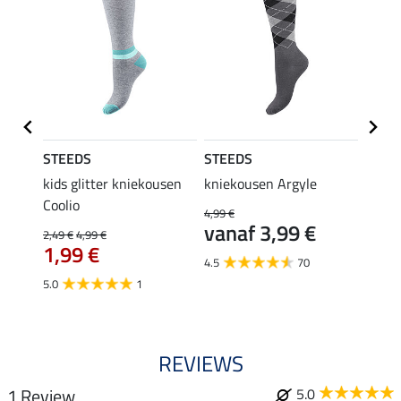
STEEDS
STEEDS
Felix
kids glitter kniekousen
kniekousen Argyle
kids 
Coolio
Colou
4,99 €
vanaf 3,99 €
2,49 €
4,99 €
5,99 €
1,99 €
van
4.5
70
5.0
1
4.5
REVIEWS
1 Review
5.0