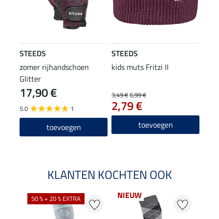
STEEDS
STEEDS
zomer rijhandschoen
kids muts Fritzi II
Glitter
17,90 €
3,49 €
6,99 €
2,79 €
5.0
1
toevoegen
toevoegen
KLANTEN KOCHTEN OOK
NIEUW
50 % + 20 % EXTRA
20 %