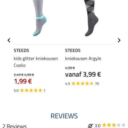
STEEDS
STEEDS
Felix
kids glitter kniekousen
kniekousen Argyle
kids 
Coolio
Colou
4,99 €
vanaf 3,99 €
2,49 €
4,99 €
5,99 €
1,99 €
van
4.5
70
5.0
1
4.5
REVIEWS
2 Reviews
3.0