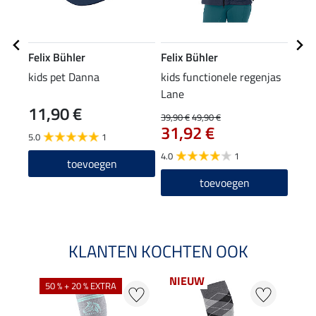
Felix Bühler
Felix Bühler
Feli
kids pet Danna
kids functionele regenjas
kids
Lane
11,90 €
5,9
39,90 €
49,90 €
31,92 €
5.0
1
Arti
4.0
1
leve
toevoegen
toevoegen
KLANTEN KOCHTEN OOK
NIEUW
50 % + 20 % EXTRA
20 %