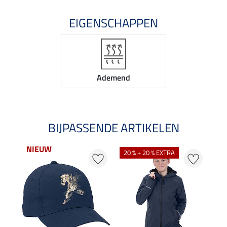
EIGENSCHAPPEN
Ademend
BIJPASSENDE ARTIKELEN
NIEUW
NI
20 % + 20 % EXTRA