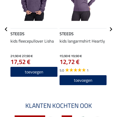
STEEDS
STEEDS
STE
kids fleecepullover Lisha
kids langarmshirt Heartly
kids 
17
21,90 €
27,90 €
15,90 €
19,90 €
17,52 €
12,72 €
5.0
5.0
1
toevoegen
toevoegen
KLANTEN KOCHTEN OOK
NI