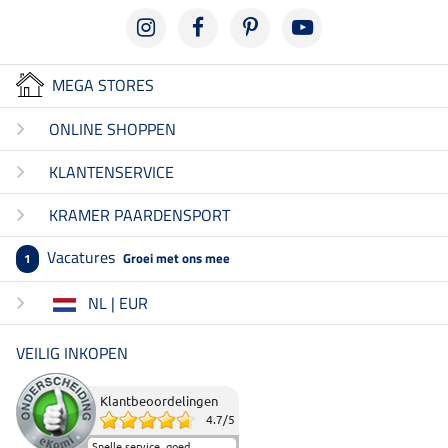
MEGA STORES
ONLINE SHOPPEN
KLANTENSERVICE
KRAMER PAARDENSPORT
Vacatures
Groei met ons mee
1
NL | EUR
VEILIG INKOPEN
Klantbeoordelingen
4.7
/
5
Snelle service, goed