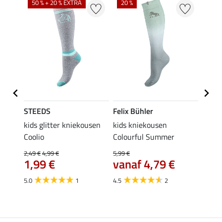
50 % + 20 % EXTRA
20 %
STEEDS
Felix Bühler
STEE
kids glitter kniekousen
kids kniekousen
kniek
Coolio
Colourful Summer
4,99 €
van
2,49 €
4,99 €
5,99 €
1,99 €
vanaf 4,79 €
4.5
5.0
1
4.5
2