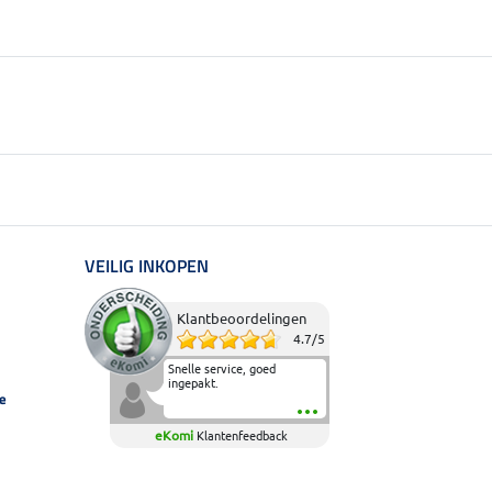
VEILIG INKOPEN
Klantbeoordelingen
4.7
/
5
Snelle service, goed
ingepakt.
e
eKomi
Klantenfeedback