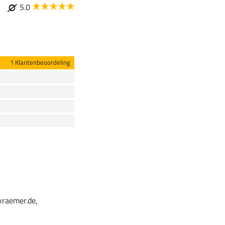
5.0
1 Klantenbeoordeling
kraemer.de,