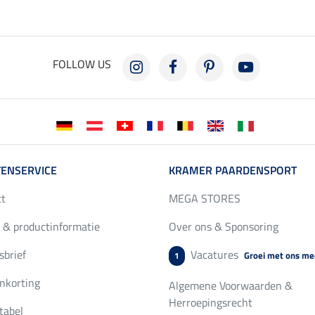
FOLLOW US
ENSERVICE
KRAMER PAARDENSPORT
ct
MEGA STORES
 & productinformatie
Over ons & Sponsoring
brief
Vacatures
Groei met ons me
1
nkorting
Algemene Voorwaarden &
Herroepingsrecht
tabel