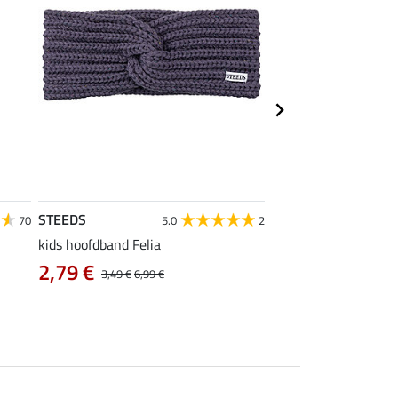
STEEDS
Felix Bühler
70
5.0
2
4
kids hoofdband Felia
functioneel wedstrijd
2,79 €
vanaf 14,90 €
3,49 €
6,99 €