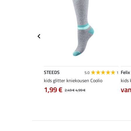
STEEDS
Felix
4.4
16
5.0
1
rijdshirt Jule
kids glitter kniekousen Coolio
kids
0 €
1,99 €
van
24,90 €
2,49 €
4,99 €