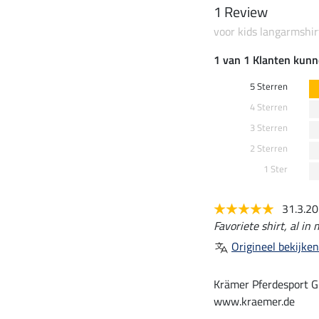
1 Review
voor kids langarmshir
1 van 1 Klanten kunn
5 Sterren
4 Sterren
3 Sterren
2 Sterren
1 Ster
31.3.2
Favoriete shirt, al in
Origineel bekijken
Krämer Pferdesport G
www.kraemer.de