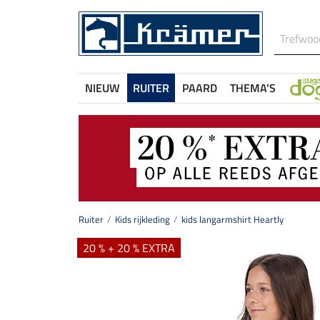
NIEUW
RUITER
PAARD
THEMA'S
Ruiter
Kids rijkleding
kids langarmshirt Heartly
20 % + 20 % EXTRA