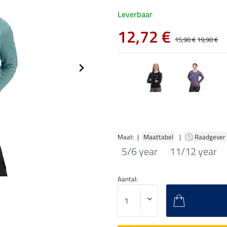
Leverbaar
12,72 €
15,90 €
19,90 €
Maat: |
Maattabel
|
Raadgever
5/6 year
11/12 year
Aantal: