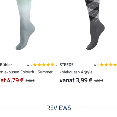
 Bühler
STEEDS
4.5
2
4.5
 kniekousen Colourful Summer
kniekousen Argyle
af 4,79 €
vanaf 3,99 €
5,99 €
4,99 €
REVIEWS