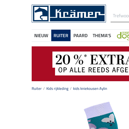
NIEUW
RUITER
PAARD
THEMA'S
Ruiter
Kids rijkleding
kids kniekousen Aylin