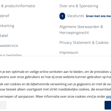
 & productinformatie
Over ons & Sponsoring
brief
Vacatures
Groei met ons me
1
nkorting
Algemene Voorwaarden &
Herroepingsrecht
tabel
Privacy Statement & Cookies
wasservice
Impressum
gus bestellen
 je een optimale en veilige online winkelen aan te bieden, om de prestatie
ing per
Veilig betalen met
gevens over onze gebruikers en hoe zij onze website kunnen gebruiken op hu
ebruik van cookies en de bijbehorende verwerking van je gegevens en met de 
t jouw bezoek alleen voortgezet met strikt noodzakelijke cookies, die essentie
herroepen of aanpassen. Meer informatie over onze cookies vind je onder
ge
update op 08.08.2026 om 14:33 uur
|
Alle prijzen in euro's, incl. BTW, excl. verz