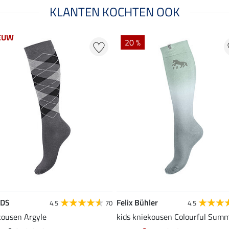
KLANTEN KOCHTEN OOK
EUW
20 %
EDS
Felix Bühler
4.5
70
4.5
kousen Argyle
kids kniekousen Colourful Sum