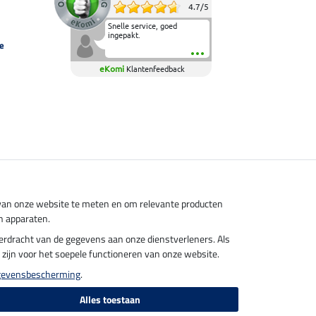
4.7
/
5
Snelle service, goed
ingepakt.
e
eKomi
Klantenfeedback
s van onze website te meten en om relevante producten
n apparaten.
overdracht van de gegevens aan onze dienstverleners. Als
el zijn voor het soepele functioneren van onze website.
gevensbescherming
.
Alles toestaan
endkosten.