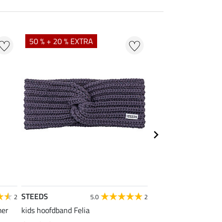
50 % + 20 % EXTRA
40 %
STEEDS
Felix Bühler
2
5.0
2
4
mer
kids hoofdband Felia
functioneel wedstrijd