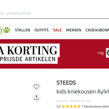
STALLEN
OUTFITS
SALE
MERKEN
CADEAUBON
nog
STEEDS
kids kniekousen Ayli
Artikelnr.: 681043-M-DQ
5.0
1 Klantenbeoordeli