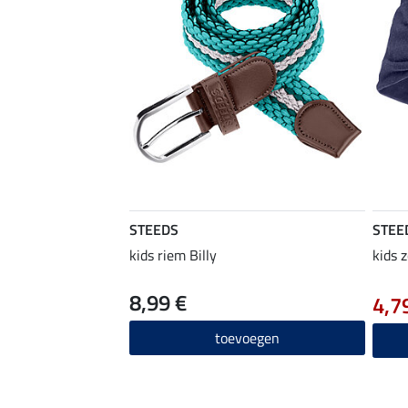
STEEDS
STEE
kids riem Billy
kids 
8,99 €
4,7
toevoegen