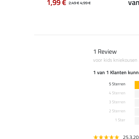
0 €
1,99 €
van
24,90 €
2,49 €
4,99 €
1 Review
voor kids kniekousen 
1 van 1 Klanten kunn
5 Sterren
4 Sterren
3 Sterren
2 Sterren
1 Ster
25.3.2