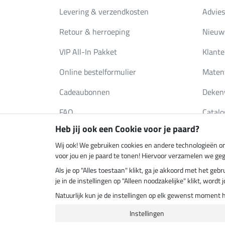
Levering & verzendkosten
Advies
Retour & herroeping
Nieuws
VIP All-In Pakket
Klante
Online bestelformulier
Maten
Cadeaubonnen
Deken
FAQ
Catalo
Heb jij ook een Cookie voor je paard?
Wij ook! We gebruiken cookies en andere technologieën om
Klimaatneutrale shop
Verzend
voor jou en je paard te tonen! Hiervoor verzamelen we ge
Als je op "Alles toestaan" klikt, ga je akkoord met het g
je in de instellingen op "Alleen noodzakelijke" klikt, word
Natuurlijk kun je de instellingen op elk gewenst moment 
Instellingen
Laatste 