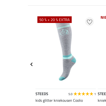
NI
50 % + 20 % EXTRA
STEEDS
STE
4.4
16
5.0
1
rijdshirt Jule
kids glitter kniekousen Coolio
knie