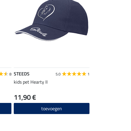
STEEDS
8
5.0
1
kids pet Hearty II
11,90 €
toevoegen