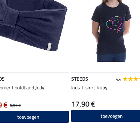
DS
STEEDS
4.4
zomer hoofdband Jody
kids T-shirt Ruby
17,90 €
9 €
5,99 €
toevoegen
toevoegen