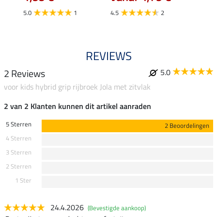
4.5
5.0
1
4.5
2
REVIEWS
2 Reviews
5.0
voor kids hybrid grip rijbroek Jola met zitvlak
2 van 2 Klanten kunnen dit artikel aanraden
5 Sterren
2 Beoordelingen
4 Sterren
3 Sterren
2 Sterren
1 Ster
24.4.2026
(Bevestigde aankoop)