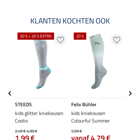
KLANTEN KOCHTEN OOK
NI
50 % + 20 % EXTRA
20 %
STEEDS
Felix Bühler
STEE
kids glitter kniekousen
kids kniekousen
kniek
Coolio
Colourful Summer
4,99 €
van
2,49 €
4,99 €
5,99 €
1,99 €
vanaf 4,79 €