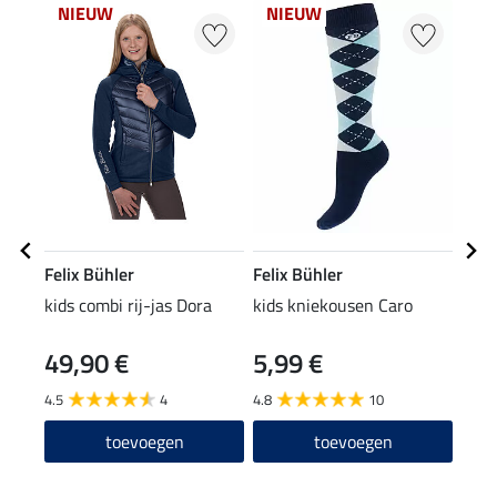
NIEUW
NIEUW
Felix Bühler
Felix Bühler
SHO
kids combi rij-jas Dora
kids kniekousen Caro
wasm
rijb
49,90 €
5,99 €
(49,95
9,9
4.5
4
4.8
10
5.0
toevoegen
toevoegen