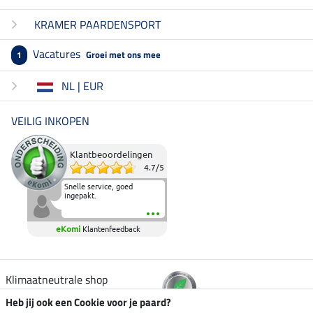
KRAMER PAARDENSPORT
Vacatures
Groei met ons mee
1
NL | EUR
VEILIG INKOPEN
Klantbeoordelingen
4.7
/
5
Snelle service, goed
ingepakt.
eKomi
Klantenfeedback
Klimaatneutrale shop
Heb jij ook een Cookie voor je paard?