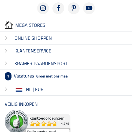
MEGA STORES
ONLINE SHOPPEN
KLANTENSERVICE
KRAMER PAARDENSPORT
Vacatures
Groei met ons mee
1
NL | EUR
VEILIG INKOPEN
Klantbeoordelingen
4.7
/
5
Snelle service, goed