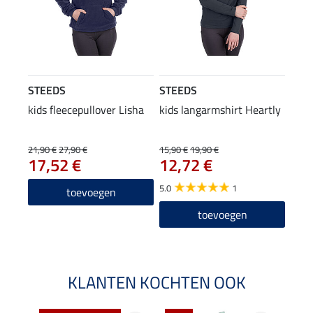
STEEDS
STEEDS
kids fleecepullover Lisha
kids langarmshirt Heartly
21,90 €
27,90 €
15,90 €
19,90 €
17,52 €
12,72 €
5.0
1
toevoegen
toevoegen
KLANTEN KOCHTEN OOK
NI