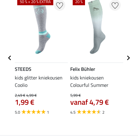
50 % + 20 % EXTRA
20 %
STEEDS
Felix Bühler
STEE
kids glitter kniekousen
kids kniekousen
kniek
Coolio
Colourful Summer
4,99 €
van
2,49 €
4,99 €
5,99 €
1,99 €
vanaf 4,79 €
4.5
5.0
1
4.5
2