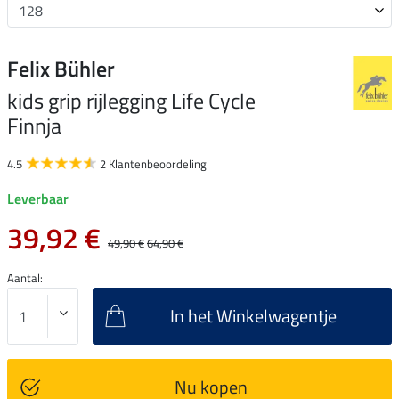
Felix Bühler
kids grip rijlegging Life Cycle
Finnja
4.5
2 Klantenbeoordeling
Leverbaar
39,92 €
49,90 €
64,90 €
Aantal:
In het Winkelwagentje
Nu kopen