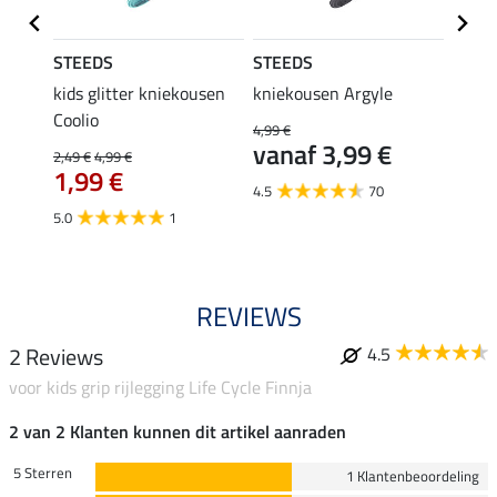
STEEDS
STEEDS
Felix
kids glitter kniekousen
kniekousen Argyle
kids 
Coolio
Colou
4,99 €
vanaf 3,99 €
2,49 €
4,99 €
5,99 €
1,99 €
van
4.5
70
5.0
1
4.5
REVIEWS
2 Reviews
4.5
voor kids grip rijlegging Life Cycle Finnja
2 van 2 Klanten kunnen dit artikel aanraden
5 Sterren
1 Klantenbeoordeling