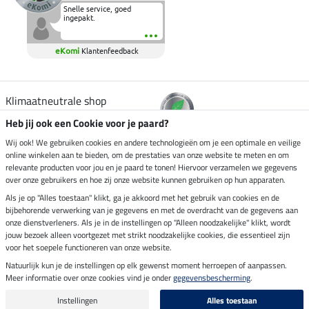
Snelle service, goed
ingepakt.
eKomi
Klantenfeedback
Klimaatneutrale shop
Heb jij ook een Cookie voor je paard?
Verzending per
Wij ook! We gebruiken cookies en andere technologieën om je een optimale en veilige
online winkelen aan te bieden, om de prestaties van onze website te meten en om
relevante producten voor jou en je paard te tonen! Hiervoor verzamelen we gegevens
over onze gebruikers en hoe zij onze website kunnen gebruiken op hun apparaten.
Veilig betalen met
Als je op "Alles toestaan" klikt, ga je akkoord met het gebruik van cookies en de
bijbehorende verwerking van je gegevens en met de overdracht van de gegevens aan
onze dienstverleners. Als je in de instellingen op "Alleen noodzakelijke" klikt, wordt
jouw bezoek alleen voortgezet met strikt noodzakelijke cookies, die essentieel zijn
Impressum
voor het soepele functioneren van onze website.
Natuurlijk kun je de instellingen op elk gewenst moment herroepen of aanpassen.
Meer informatie over onze cookies vind je onder
gegevensbescherming
.
Laatste update op 10.08.2026 om 14:33 uur
Alle prijzen in euro's, incl. BTW, excl. verzendkosten.
Instellingen
Alles toestaan