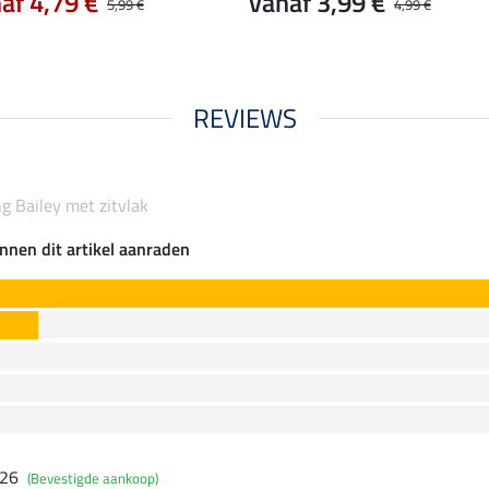
af 4,79 €
vanaf 3,99 €
5,99 €
4,99 €
REVIEWS
ing Bailey met zitvlak
nnen dit artikel aanraden
026
(Bevestigde aankoop)