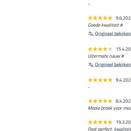
-
9.6.20
Goede kwaliteit #
Origineel bekijken
15.4.2
Uitermate nauw #
Origineel bekijken
9.4.20
-
8.4.20
Mooie broek voor mooi
19.3.2
Past perfect, kwalitei