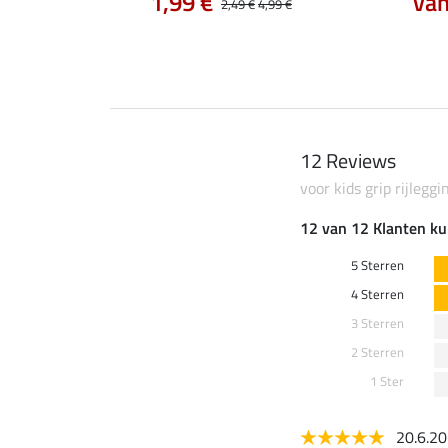
1,99 €
van
6,99 €
2,49 €
4,99 €
12 Reviews
voor kids grip rijlegg
12 van 12 Klanten ku
5 Sterren
4 Sterren
3 Sterren
2 Sterren
1 Ster
20.6.2