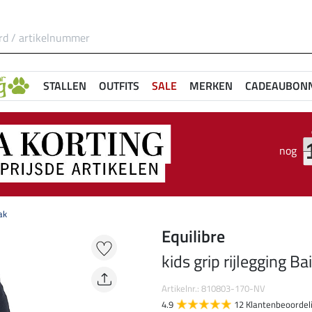
STALLEN
OUTFITS
SALE
MERKEN
CADEAUBON
nog
ak
Equilibre
kids grip rijlegging Ba
Artikelnr.: 810803-170-NV
4.9
12 Klantenbeoordel