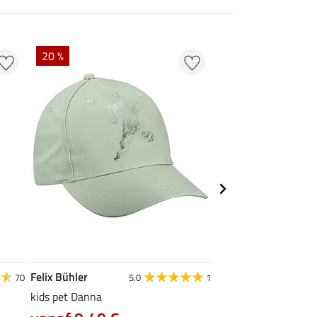
20 %
50 % + 20 % EXTR
Felix Bühler
STEEDS
70
5.0
1
kids pet Danna
kids hoofdband Felia