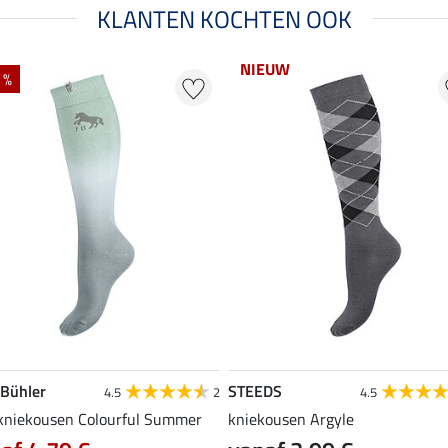
KLANTEN KOCHTEN OOK
NIEUW
 %
 Bühler
STEEDS
4.5
2
4.5
 kniekousen Colourful Summer
kniekousen Argyle