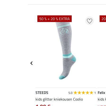
EXTRA
50 % + 20 % EXTRA
20
STEEDS
Felix
5.0
2
5.0
1
elia
kids glitter kniekousen Coolio
kids