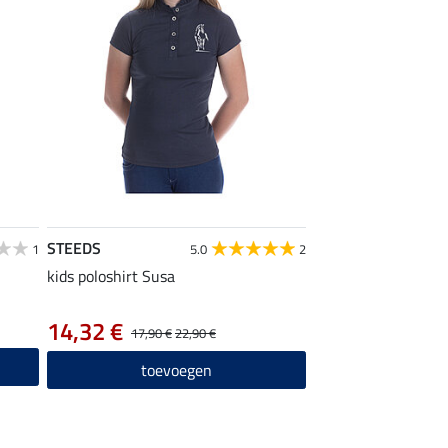
STEEDS
1
5.0
2
kids poloshirt Susa
14,32 €
17,90 €
22,90 €
toevoegen