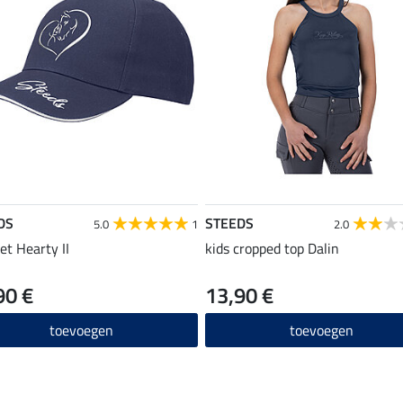
DS
STEEDS
5.0
1
2.0
et Hearty II
kids cropped top Dalin
90 €
13,90 €
toevoegen
toevoegen