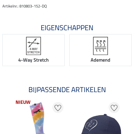
Artikelnr.: 810803-152-DQ
EIGENSCHAPPEN
4-Way Stretch
Ademend
BIJPASSENDE ARTIKELEN
NIEUW
NI