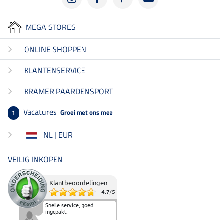
MEGA STORES
ONLINE SHOPPEN
KLANTENSERVICE
KRAMER PAARDENSPORT
Vacatures
Groei met ons mee
1
NL | EUR
VEILIG INKOPEN
Klantbeoordelingen
4.7
/
5
Snelle service, goed
ingepakt.