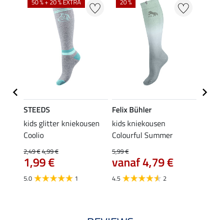
50 % + 20 % EXTRA
20 %
STEEDS
Felix Bühler
STEE
kids glitter kniekousen
kids kniekousen
kniek
Coolio
Colourful Summer
4,99 €
van
2,49 €
4,99 €
5,99 €
1,99 €
vanaf 4,79 €
4.5
5.0
1
4.5
2