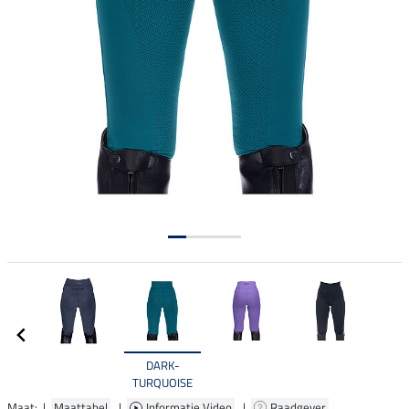
DARK-
TURQUOISE
Maat: |
Maattabel
|
Informatie Video
|
Raadgever