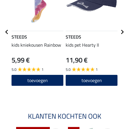
STEEDS
STEEDS
STE
kids kniekousen Rainbow
kids pet Hearty II
kids
5,99 €
11,90 €
13
5.0
1
5.0
1
2.0
toevoegen
toevoegen
KLANTEN KOCHTEN OOK
NI