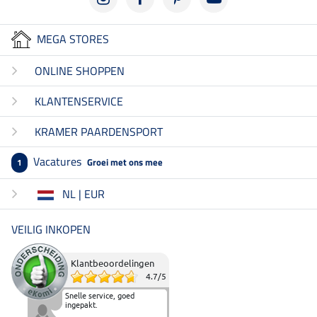
MEGA STORES
ONLINE SHOPPEN
KLANTENSERVICE
KRAMER PAARDENSPORT
Vacatures
Groei met ons mee
1
NL | EUR
VEILIG INKOPEN
Klantbeoordelingen
4.7
/
5
Snelle service, goed
ingepakt.