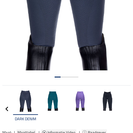
DARK DENIM
Maat: |
Maattabel
|
Informatie Video
|
Raadgever