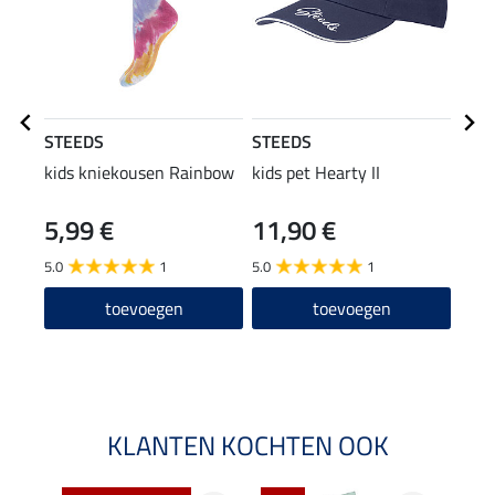
STEEDS
STEEDS
STE
kids kniekousen Rainbow
kids pet Hearty II
kids
5,99 €
11,90 €
13
5.0
1
5.0
1
2.0
toevoegen
toevoegen
KLANTEN KOCHTEN OOK
NI