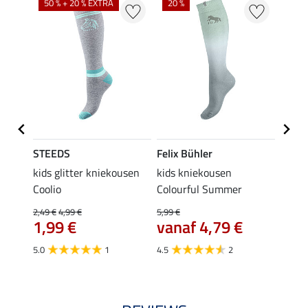
50 % + 20 % EXTRA
20 %
STEEDS
Felix Bühler
STEE
kids glitter kniekousen
kids kniekousen
kniek
Coolio
Colourful Summer
4,99 €
van
2,49 €
4,99 €
5,99 €
1,99 €
vanaf 4,79 €
4.5
5.0
1
4.5
2