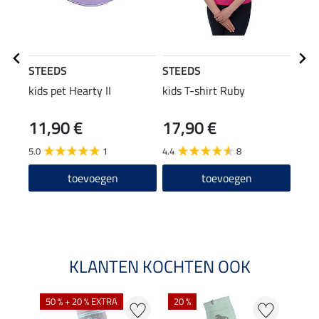
STEEDS
STEEDS
STE
kids pet Hearty II
kids T-shirt Ruby
kind
vest 
11,90 €
17,90 €
27,90
22
5.0
1
4.4
8
5.0
toevoegen
toevoegen
KLANTEN KOCHTEN OOK
NI
50 % + 20 % EXTRA
20 %