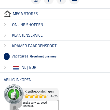
MEGA STORES
ONLINE SHOPPEN
KLANTENSERVICE
KRAMER PAARDENSPORT
Vacatures
Groei met ons mee
1
NL | EUR
VEILIG INKOPEN
Klantbeoordelingen
4.7
/
5
Snelle service, goed
ingepakt.