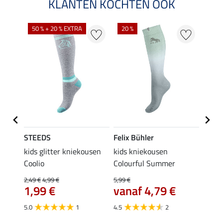
KLANTEN KOCHTEN OOK
NI
50 % + 20 % EXTRA
20 %
STEEDS
Felix Bühler
STEE
kids glitter kniekousen
kids kniekousen
kniek
Coolio
Colourful Summer
4,99 €
van
2,49 €
4,99 €
5,99 €
€
1,99 €
vanaf 4,79 €
4.5
5.0
1
4.5
2