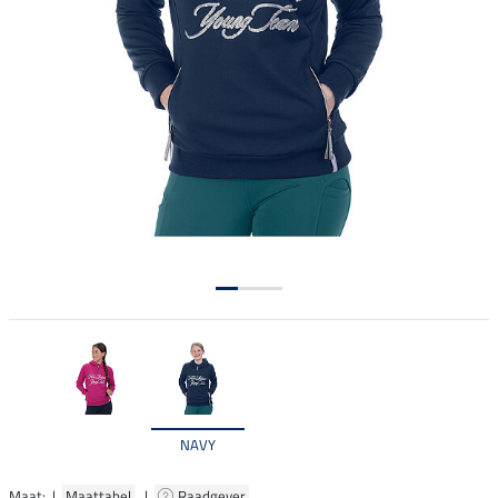
NAVY
Maat: |
Maattabel
|
Raadgever