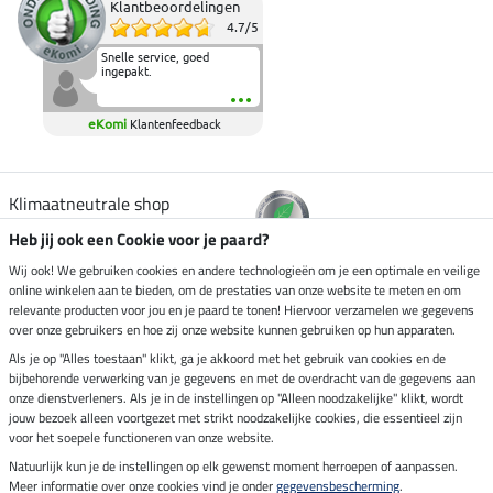
Klantbeoordelingen
4.7
/
5
Snelle service, goed
ingepakt.
eKomi
Klantenfeedback
Klimaatneutrale shop
Heb jij ook een Cookie voor je paard?
Verzending per
Wij ook! We gebruiken cookies en andere technologieën om je een optimale en veilige
online winkelen aan te bieden, om de prestaties van onze website te meten en om
relevante producten voor jou en je paard te tonen! Hiervoor verzamelen we gegevens
over onze gebruikers en hoe zij onze website kunnen gebruiken op hun apparaten.
Veilig betalen met
Als je op "Alles toestaan" klikt, ga je akkoord met het gebruik van cookies en de
bijbehorende verwerking van je gegevens en met de overdracht van de gegevens aan
onze dienstverleners. Als je in de instellingen op "Alleen noodzakelijke" klikt, wordt
jouw bezoek alleen voortgezet met strikt noodzakelijke cookies, die essentieel zijn
Impressum
voor het soepele functioneren van onze website.
Natuurlijk kun je de instellingen op elk gewenst moment herroepen of aanpassen.
Meer informatie over onze cookies vind je onder
gegevensbescherming
.