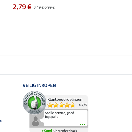
2,79 €
vanaf 9,49 €
3,49 €
6,99 €
1
VEILIG INKOPEN
Klantbeoordelingen
4.7
/
5
Snelle service, goed
ingepakt.
e
eKomi
Klantenfeedback