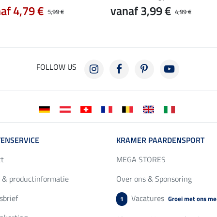
af 4,79 €
vanaf 3,99 €
5,99 €
4,99 €
FOLLOW US
ENSERVICE
KRAMER PAARDENSPORT
ct
MEGA STORES
 & productinformatie
Over ons & Sponsoring
brief
Vacatures
Groei met ons me
1