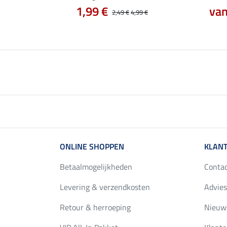
 €
1,99 €
van
11,90 €
2,49 €
4,99 €
ONLINE SHOPPEN
KLANT
Betaalmogelijkheden
Conta
Levering & verzendkosten
Advies
Retour & herroeping
Nieuws