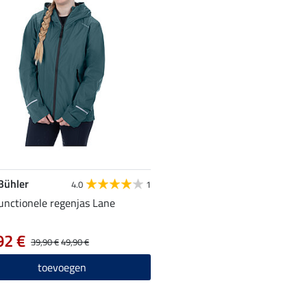
 Bühler
4.0
1
functionele regenjas Lane
92 €
39,90 €
49,90 €
toevoegen