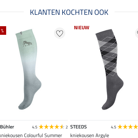
KLANTEN KOCHTEN OOK
NIEUW
 %
 Bühler
STEEDS
4.5
2
4.5
 kniekousen Colourful Summer
kniekousen Argyle