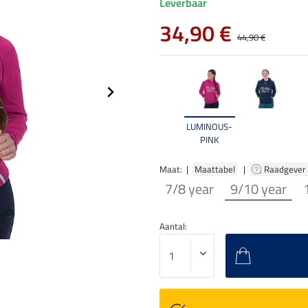
Leverbaar
34,90 €
44,90 €
LUMINOUS-
PINK
Maat: |
Maattabel
|
Raadgever
7/8 year
9/10 year
Aantal: