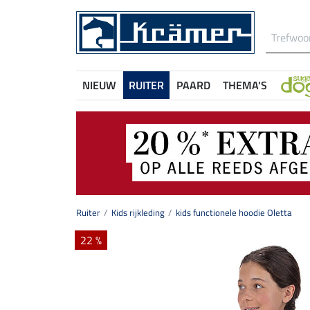
NIEUW
RUITER
PAARD
THEMA'S
Ruiter
Kids rijkleding
kids functionele hoodie Oletta
22 %