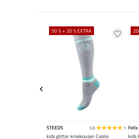
50 % + 20 % EXTRA
20
STEEDS
Felix
5.0
1
5.0
1
kids glitter kniekousen Coolio
kids