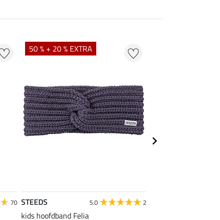
50 % + 20 % EXTRA
20 %
STEEDS
Felix Bühler
70
5.0
2
kids hoofdband Felia
kids pet Danna