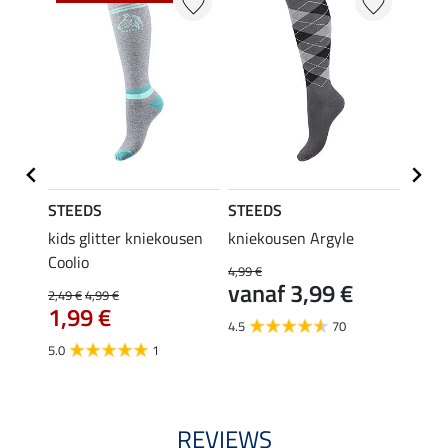
STEEDS
STEEDS
Felix
kids glitter kniekousen
kniekousen Argyle
kids 
Coolio
Colou
4,99 €
vanaf 3,99 €
2,49 €
4,99 €
5,99 €
€
1,99 €
van
4.5
70
5.0
1
4.5
REVIEWS