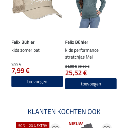
Felix Bühler
Felix Bühler
kids zomer pet
kids performance
stretchjas Mel
9,99 €
31,90 €
39,90 €
7,99 €
25,52 €
toevoegen
toevoegen
KLANTEN KOCHTEN OOK
NIEUW
50 % + 20 % EXTRA
20 %