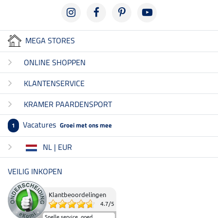
MEGA STORES
ONLINE SHOPPEN
KLANTENSERVICE
KRAMER PAARDENSPORT
Vacatures
Groei met ons mee
1
NL | EUR
VEILIG INKOPEN
Klantbeoordelingen
4.7
/
5
Snelle service, goed