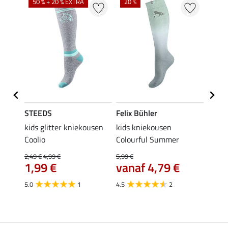
50 % + 20 % EXTRA
20 %
STEEDS
Felix Bühler
STEE
a
kids glitter kniekousen
kids kniekousen
kniek
Coolio
Colourful Summer
4,99 €
van
2,49 €
4,99 €
5,99 €
1,99 €
vanaf 4,79 €
4.5
5.0
1
4.5
2