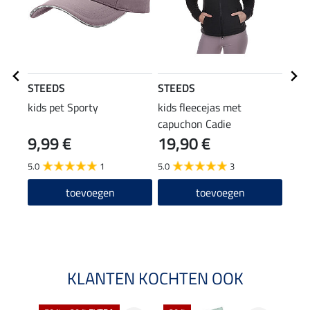
STEEDS
STEEDS
STE
kids pet Sporty
kids fleecejas met
gewa
capuchon Cadie
body
9,99 €
19,90 €
34
5.0
1
5.0
3
2.0
toevoegen
toevoegen
KLANTEN KOCHTEN OOK
NI