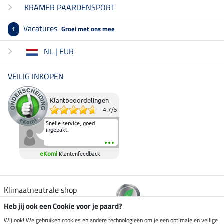
KRAMER PAARDENSPORT
Vacatures
Groei met ons mee
1
NL | EUR
VEILIG INKOPEN
Klantbeoordelingen
4.7
/
5
Snelle service, goed
ingepakt.
eKomi
Klantenfeedback
Klimaatneutrale shop
Heb jij ook een Cookie voor je paard?
Verzending per
Wij ook! We gebruiken cookies en andere technologieën om je een optimale en veilige