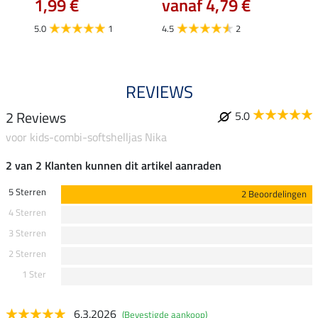
€
1,99 €
vanaf 4,79 €
4.5
5.0
1
4.5
2
REVIEWS
2 Reviews
5.0
voor kids-combi-softshelljas Nika
2 van 2 Klanten kunnen dit artikel aanraden
5 Sterren
2 Beoordelingen
4 Sterren
3 Sterren
2 Sterren
1 Ster
6.3.2026
(Bevestigde aankoop)