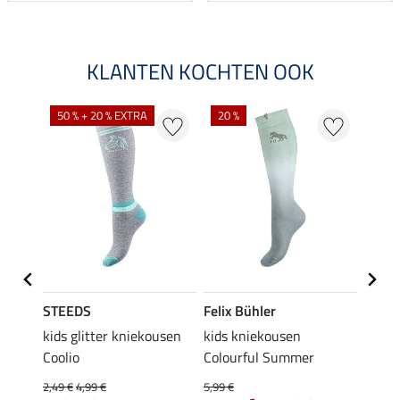
KLANTEN KOCHTEN OOK
NI
50 % + 20 % EXTRA
20 %
STEEDS
Felix Bühler
STEE
kids glitter kniekousen
kids kniekousen
kniek
Coolio
Colourful Summer
4,99 €
van
2,49 €
4,99 €
5,99 €