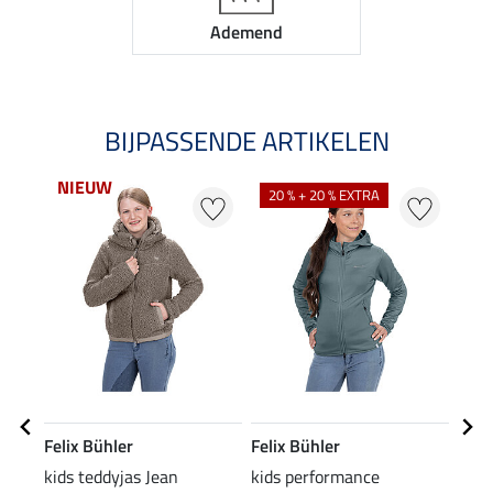
Ademend
BIJPASSENDE ARTIKELEN
NIEUW
20 % + 20 % EXTRA
20
Felix Bühler
Felix Bühler
Feli
kids teddyjas Jean
kids performance
kids