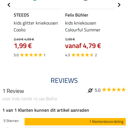
STEEDS
Felix Bühler
STEE
kids glitter kniekousen
kids kniekousen
kniek
Coolio
Colourful Summer
4,99 €
van
2,49 €
4,99 €
5,99 €
€
1,99 €
vanaf 4,79 €
4.5
5.0
1
4.5
2
REVIEWS
1 Review
5.0
voor kids combi rij-jas Bellia
1 van 1 Klanten kunnen dit artikel aanraden
5 Sterren
1 Klantenbeoordeling