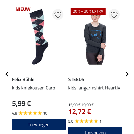
NIEUW
20 % + 20 % EXTRA
50
Felix Bühler
STEEDS
STE
kids kniekousen Caro
kids langarmshirt Heartly
kids 
5,99 €
15,90 €
19,90 €
3,49 
12,72 €
2,7
4.8
10
5.0
1
toevoegen
toevoegen