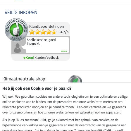
VEILIG INKOPEN
Klantbeoordelingen
4.7
/
5
Snelle service, goed
ingepakt.
eKomi
Klantenfeedback
Klimaatneutrale shop
Heb jij ook een Cookie voor je paard?
Verzending per
Wij ook! We gebruiken cookies en andere technologieën om je een optimale en veilige
online winkelen aan te bieden, om de prestaties van onze website te meten en om
relevante producten voor jou en je paard te tonen! Hiervoor verzamelen we gegevens
over onze gebruikers en hoe zij onze website kunnen gebruiken op hun apparaten.
Veilig betalen met
Als je op "Alles toestaan" klikt, ga je akkoord met het gebruik van cookies en de
bijbehorende verwerking van je gegevens en met de overdracht van de gegevens aan
onze dienstverleners. Als je in de instellingen op "Alleen noodzakelijke" klikt, wordt