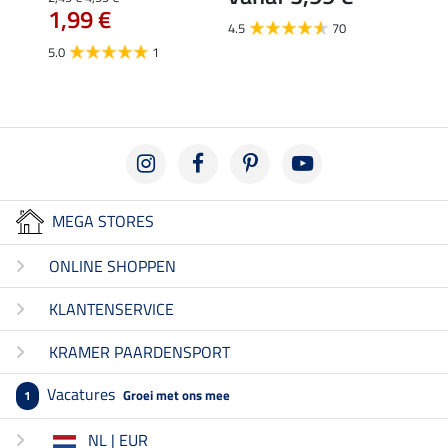
1,99 €
van
4.5
70
5.0
1
4.5
MEGA STORES
ONLINE SHOPPEN
KLANTENSERVICE
KRAMER PAARDENSPORT
Vacatures
Groei met ons mee
1
NL | EUR