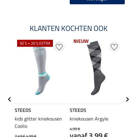
KLANTEN KOCHTEN OOK
NIEUW
50 % + 20 % EXTRA
20 %
STEEDS
STEEDS
Felix
kids glitter kniekousen
kniekousen Argyle
kids 
Coolio
Colou
4,99 €
vanaf 3,99 €
2,49 €
4,99 €
5,99 €