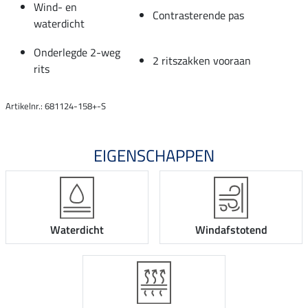
Wind- en
Contrasterende pas
waterdicht
Onderlegde 2-weg
2 ritszakken vooraan
rits
Artikelnr.: 681124-158+-S
EIGENSCHAPPEN
Waterdicht
Windafstotend