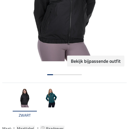
Bekijk bijpassende outfit
ZWART
Maat: |
Maattabel
|
Raadgever