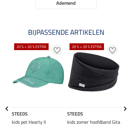
Ademend
BIJPASSENDE ARTIKELEN
20 % + 20 % EXTRA
20 % + 20 % EXTRA
20
STEEDS
STEEDS
STE
kids pet Hearty II
kids zomer hoofdband Gita
gewa
Jane