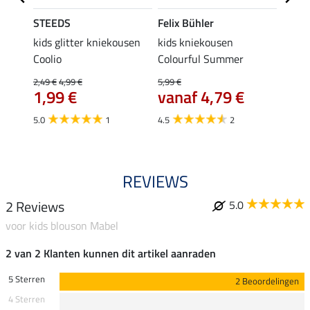
STEEDS
Felix Bühler
STEE
a
kids glitter kniekousen
kids kniekousen
kniek
Coolio
Colourful Summer
4,99 €
van
2,49 €
4,99 €
5,99 €
1,99 €
vanaf 4,79 €
4.5
5.0
1
4.5
2
REVIEWS
2 Reviews
5.0
voor kids blouson Mabel
2 van 2 Klanten kunnen dit artikel aanraden
5 Sterren
2 Beoordelingen
4 Sterren