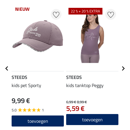
NIEUW
22 % + 20 % EXTRA
STEEDS
STEEDS
STE
kids pet Sporty
kids tanktop Peggy
gewa
Jane
9,99 €
34
6,99 €
8,99 €
5,59 €
5.0
1
5.0
toevoegen
toevoegen