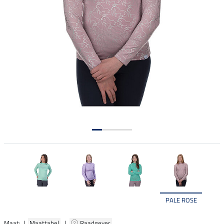
PALE ROSE
Maat: |
Maattabel
|
Raadgever