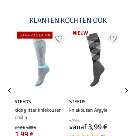
KLANTEN KOCHTEN OOK
NIEUW
50 % + 20 % EXTRA
20 %
STEEDS
STEEDS
Felix
kids glitter kniekousen
kniekousen Argyle
kids 
Coolio
Colou
4,99 €
vanaf 3,99 €
2,49 €
4,99 €
5,99 €
1,99 €
van