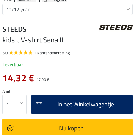
STEEDS
kids UV-shirt Sena II
5.0
1 Klantenbeoordeling
Leverbaar
14,32 €
17,90 €
Aantal:
In het Winkelwagentje
Nu kopen