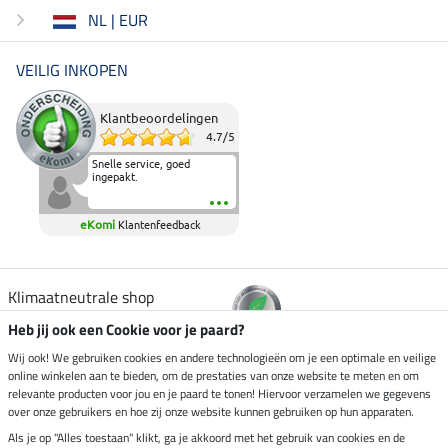
NL | EUR
VEILIG INKOPEN
Klantbeoordelingen
4.7
/
5
Snelle service, goed
ingepakt.
eKomi
Klantenfeedback
Klimaatneutrale shop
Heb jij ook een Cookie voor je paard?
Verzending per
Wij ook! We gebruiken cookies en andere technologieën om je een optimale en veilige
online winkelen aan te bieden, om de prestaties van onze website te meten en om
relevante producten voor jou en je paard te tonen! Hiervoor verzamelen we gegevens
over onze gebruikers en hoe zij onze website kunnen gebruiken op hun apparaten.
Veilig betalen met
Als je op "Alles toestaan" klikt, ga je akkoord met het gebruik van cookies en de