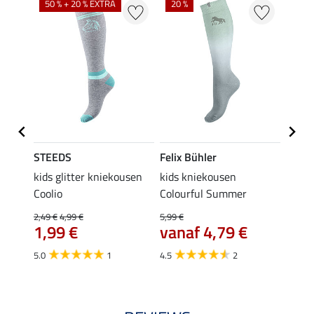
50 % + 20 % EXTRA
20 %
STEEDS
Felix Bühler
STEE
kids glitter kniekousen
kids kniekousen
kniek
Coolio
Colourful Summer
4,99 €
van
2,49 €
4,99 €
5,99 €
€
1,99 €
vanaf 4,79 €
4.5
5.0
1
4.5
2