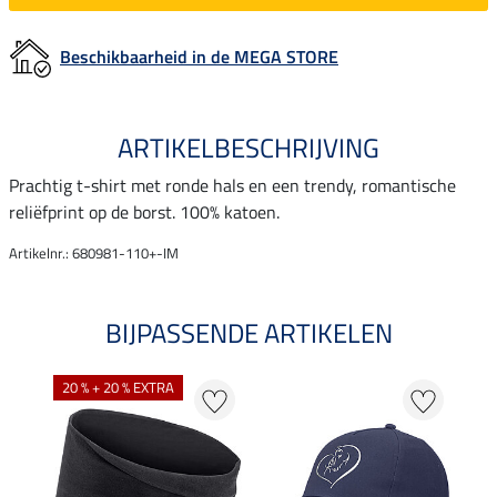
Beschikbaarheid in de MEGA STORE
ARTIKELBESCHRIJVING
Prachtig t-shirt met ronde hals en een trendy, romantische
reliëfprint op de borst. 100% katoen.
Artikelnr.: 680981-110+-IM
BIJPASSENDE ARTIKELEN
20 % + 20 % EXTRA
20