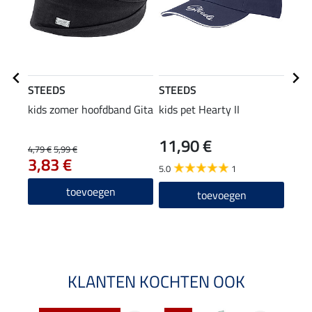
STEEDS
STEEDS
STE
kids zomer hoofdband Gita
kids pet Hearty II
kind
vest 
11,90 €
4,79 €
5,99 €
27,90
3,83 €
22
5.0
1
5.0
toevoegen
toevoegen
KLANTEN KOCHTEN OOK
NI