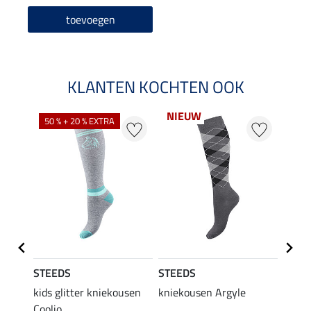
toevoegen
KLANTEN KOCHTEN OOK
NIEUW
50 % + 20 % EXTRA
20 %
STEEDS
STEEDS
Felix
kids glitter kniekousen
kniekousen Argyle
kids 
Coolio
Colou