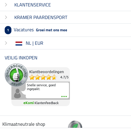
KLANTENSERVICE
KRAMER PAARDENSPORT
Vacatures
Groei met ons mee
1
NL | EUR
VEILIG INKOPEN
Klantbeoordelingen
4.7
/
5
Snelle service, goed
ingepakt.
eKomi
Klantenfeedback
Klimaatneutrale shop