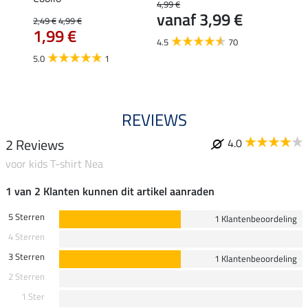
4,99 €
vanaf 3,99 €
2,49 €
4,99 €
5,99 €
€
1,99 €
van
4.5
70
5.0
1
4.5
REVIEWS
2 Reviews
4.0
voor kids T-shirt Nea
1 van 2 Klanten kunnen dit artikel aanraden
5 Sterren
1 Klantenbeoordeling
4 Sterren
3 Sterren
1 Klantenbeoordeling
2 Sterren
1 Ster