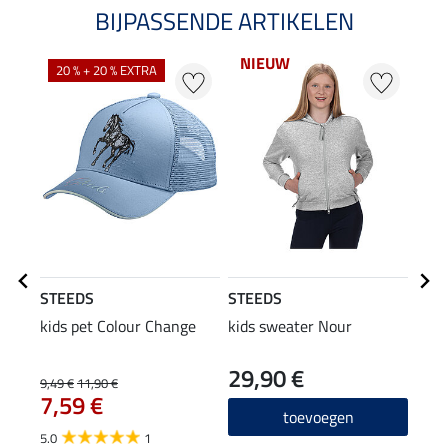
BIJPASSENDE ARTIKELEN
NIEUW
NI
20 % + 20 % EXTRA
STEEDS
STEEDS
STE
kids pet Colour Change
kids sweater Nour
gewa
Jane
29,90 €
34
9,49 €
11,90 €
7,59 €
5.0
toevoegen
5.0
1