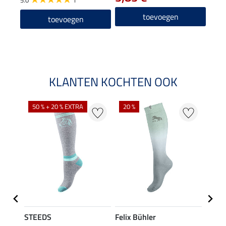
toevoegen
toevoegen
KLANTEN KOCHTEN OOK
NI
50 % + 20 % EXTRA
20 %
STEEDS
Felix Bühler
STEE