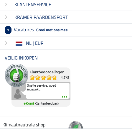
KLANTENSERVICE
KRAMER PAARDENSPORT
Vacatures
Groei met ons mee
1
NL | EUR
VEILIG INKOPEN
Klantbeoordelingen
4.7
/
5
Snelle service, goed
ingepakt.
eKomi
Klantenfeedback
Klimaatneutrale shop