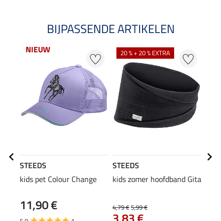
BIJPASSENDE ARTIKELEN
NIEUW
NI
20 % + 20 % EXTRA
STEEDS
STEEDS
STE
kids pet Colour Change
kids zomer hoofdband Gita
gewa
Jane
11,90 €
34
4,79 €
5,99 €
3,83 €
5.0
1
5.0