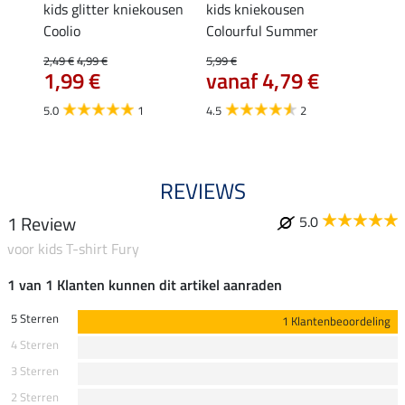
kids glitter kniekousen
kids kniekousen
kniek
Coolio
Colourful Summer
4,99 €
van
2,49 €
4,99 €
5,99 €
1,99 €
vanaf 4,79 €
4.5
5.0
1
4.5
2
REVIEWS
1 Review
5.0
voor kids T-shirt Fury
1 van 1 Klanten kunnen dit artikel aanraden
5 Sterren
1 Klantenbeoordeling
4 Sterren
3 Sterren
2 Sterren