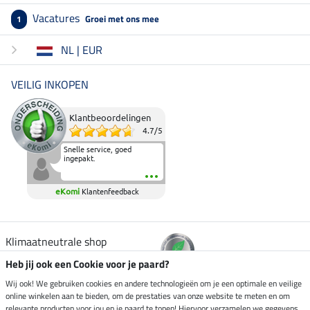
Vacatures
Groei met ons mee
1
NL | EUR
VEILIG INKOPEN
Klantbeoordelingen
4.7
/
5
Snelle service, goed
ingepakt.
eKomi
Klantenfeedback
Klimaatneutrale shop
Heb jij ook een Cookie voor je paard?
Verzending per
Wij ook! We gebruiken cookies en andere technologieën om je een optimale en veilige
online winkelen aan te bieden, om de prestaties van onze website te meten en om
relevante producten voor jou en je paard te tonen! Hiervoor verzamelen we gegevens