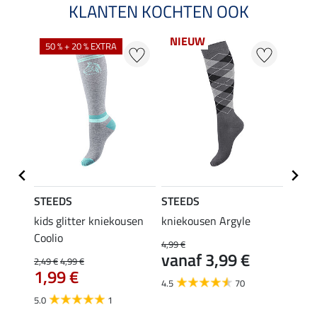
KLANTEN KOCHTEN OOK
NIEUW
50 % + 20 % EXTRA
20 %
STEEDS
STEEDS
Felix
kids glitter kniekousen
kniekousen Argyle
kids 
Coolio
Colou
4,99 €
vanaf 3,99 €
2,49 €
4,99 €
5,99 €
1,99 €
van
4.5
70
5.0
1
4.5