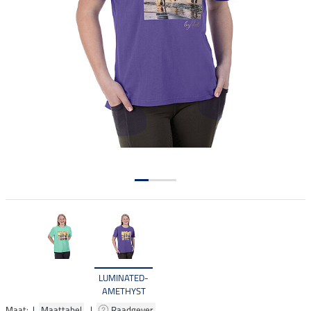
LUMINATED-
AMETHYST
Maat: |
Maattabel
|
Raadgever