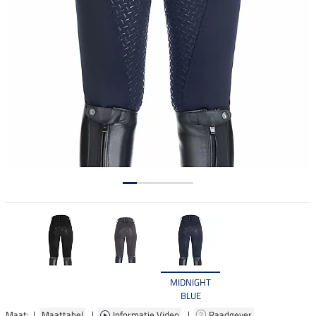
MIDNIGHT
BLUE
Maat: |
Maattabel
|
Informatie Video
|
Raadgever