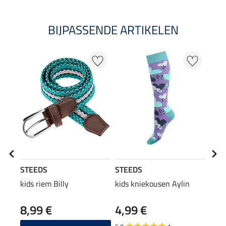
BIJPASSENDE ARTIKELEN
NI
STEEDS
STEEDS
STE
kids riem Billy
kids kniekousen Aylin
kids
8,99 €
4,99 €
13