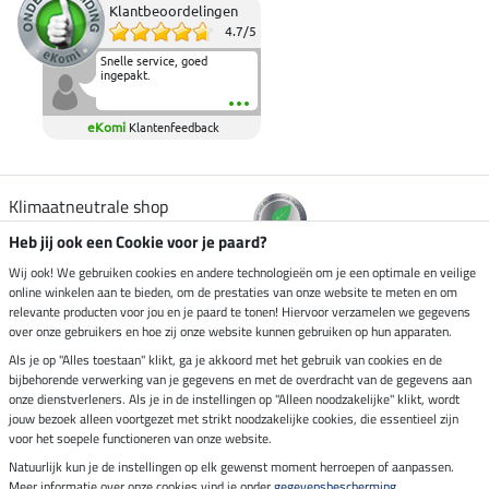
Klantbeoordelingen
4.7
/
5
Snelle service, goed
ingepakt.
eKomi
Klantenfeedback
Klimaatneutrale shop
Heb jij ook een Cookie voor je paard?
Verzending per
Wij ook! We gebruiken cookies en andere technologieën om je een optimale en veilige
online winkelen aan te bieden, om de prestaties van onze website te meten en om
relevante producten voor jou en je paard te tonen! Hiervoor verzamelen we gegevens
over onze gebruikers en hoe zij onze website kunnen gebruiken op hun apparaten.
Veilig betalen met
Als je op "Alles toestaan" klikt, ga je akkoord met het gebruik van cookies en de
bijbehorende verwerking van je gegevens en met de overdracht van de gegevens aan
onze dienstverleners. Als je in de instellingen op "Alleen noodzakelijke" klikt, wordt
jouw bezoek alleen voortgezet met strikt noodzakelijke cookies, die essentieel zijn
voor het soepele functioneren van onze website.
Impressum
Natuurlijk kun je de instellingen op elk gewenst moment herroepen of aanpassen.
Meer informatie over onze cookies vind je onder
gegevensbescherming
.