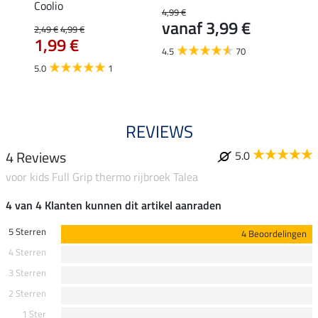
Coolio
Colou
4,99 €
vanaf 3,99 €
2,49 €
4,99 €
5,99 €
1,99 €
van
4.5
70
5.0
1
4.5
REVIEWS
4 Reviews
5.0
voor kids Full Grip thermo rijbroek Talea
4 van 4 Klanten kunnen dit artikel aanraden
5 Sterren
4 Beoordelingen
4 Sterren
3 Sterren
2 Sterren
1 Ster