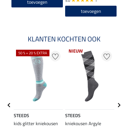
5.0
1
2.0
toevoegen
toevoegen
KLANTEN KOCHTEN OOK
NIEUW
50 % + 20 % EXTRA
20 %
STEEDS
STEEDS
Felix
kids glitter kniekousen
kniekousen Argyle
kids 